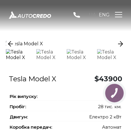
UA
ENG
Tesla Model X
$43900
Рiк випуску:
2023
Пробіг:
28 тис. км.
Двигун:
Електро 2 кВт
Коробка передач:
Автомат