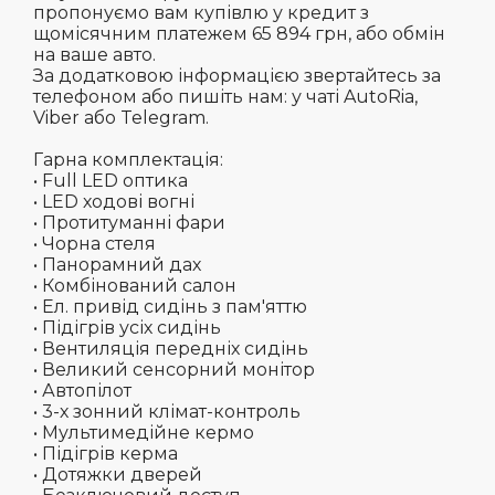
пропонуємо вам купівлю у кредит з
щомісячним платежем 65 894 грн, або обмін
на ваше авто.
За додатковою інформацією звертайтесь за
телефоном або пишіть нам: у чаті AutoRia,
Viber або Telegram.
Гарна комплектація:
• Full LED оптика
• LED ходові вогні
• Протитуманні фари
• Чорна стеля
• Панорамний дах
• Комбінований салон
• Ел. привід сидінь з пам'яттю
• Підігрів усіх сидінь
• Вентиляція передніх сидінь
• Великий сенсорний монітор
• Автопілот
• 3-х зонний клімат-контроль
• Мультимедійне кермо
• Підігрів керма
• Дотяжки дверей