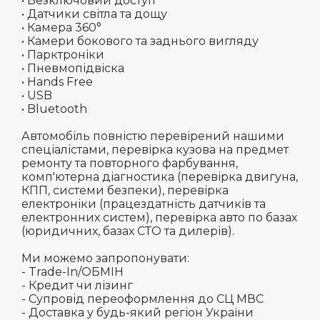
• Безключовий доступ
• Датчики світла та дощу
• Камера 360°
• Камери бокового та заднього вигляду
• Парктроніки
• Пневмопідвіска
• Hands Free
• USB
• Bluetooth
Автомобіль повністю перевірений нашими
спеціалістами, перевірка кузова на предмет
ремонту та повторного фарбування,
комп'ютерна діагностика (перевірка двигуна,
КПП, системи безпеки), перевірка
електроніки (працездатність датчиків та
електронних систем), перевірка авто по базах
(юридичних, базах СТО та дилерів).
Ми можемо запропонувати:
- Trade-In/ОБМІН
- Кредит чи лізинг
- Супровід переоформлення до СЦ МВС
- Доставка у будь-який регіон України