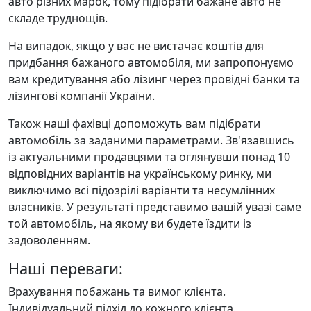
авто різних марок, тому підібрати бажане авто не
складе труднощів.
На випадок, якщо у вас не вистачає коштів для
придбання бажаного автомобіля, ми запропонуємо
вам кредитування або лізинг через провідні банки та
лізингові компанії України.
Також наші фахівці допоможуть вам підібрати
автомобіль за заданими параметрами. Зв'язавшись
із актуальними продавцями та оглянувши понад 10
відповідних варіантів на українському ринку, ми
виключимо всі підозрілі варіанти та несумлінних
власників. У результаті представимо вашій увазі саме
той автомобіль, на якому ви будете їздити із
задоволенням.
Наші переваги:
Врахування побажань та вимог клієнта.
Індивідуальний підхід до кожного клієнта.