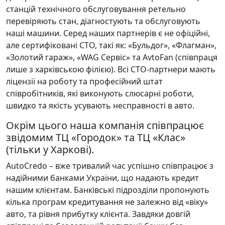
станцій технічного обслуговування ретельно
перевіряють стан, діагностують та обслуговують
наші машини. Серед наших партнерів є не офіційні,
але сертифіковані СТО, такі як: «Бульдог», «Флагман»,
«Золотий гараж», «WAG Сервіс» та AvtoFаn (співпраця
лише з харківською філією). Всі СТО-партнери мають
ліцензії на роботу та професійний штат
співробітників, які виконують слюсарні роботи,
швидко та якість усувають несправності в авто.
Окрім цього наша компанія співпрацює
звідомим ТЦ «Городок» та ТЦ «Клас»
(тільки у Харкові).
AutoCredo – вже тривалий час успішно співпрацює з
надійними банками України, що надають кредит
нашим клієнтам. Банківські підрозділи пропонують
кілька програм кредитування не залежно від «віку»
авто, та рівня прибутку клієнта. Завдяки довгій