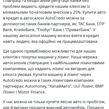
співпраці та бездоганній репутації банки без
проблем видають кредити нашим клієнтам із
мінімальним початковим внеском у 25%. Купити авто
в кредит в автосалоні AutoCredo можна за
допомогою таких банків-партнерів, як: ТАС Банк, OTP
Bank, KredoBank, “Глобус” Банк і “ПриватБанк”. У
нашому автосалоні машину можна взяти в кредит
навіть людині, яка офіційно не працевлаштована.
Ще однією привабливою можливістю для наших
клієнтів є покупка машини у лізинг. Наша мережа
автосалонів співпрацює з найбільшими лізинговими
компаніями, що надають лізинг на вигідних для
клієнта умовах. Купити машину в лізинг через
AutoCredo можна в таких лізингових компаніях-
партнерах: Automoney, “ХапайАвто”, ULF Лізинг, BMP
Лізинг і Motor Finance.
У нас можна не тільки купити якісне авто із пробігом,
але й вигідно продати власний автомобіль. Продати