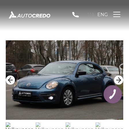
UA
ENG