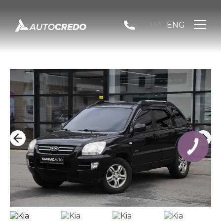
UA
ENG