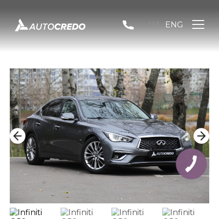
UA
ENG