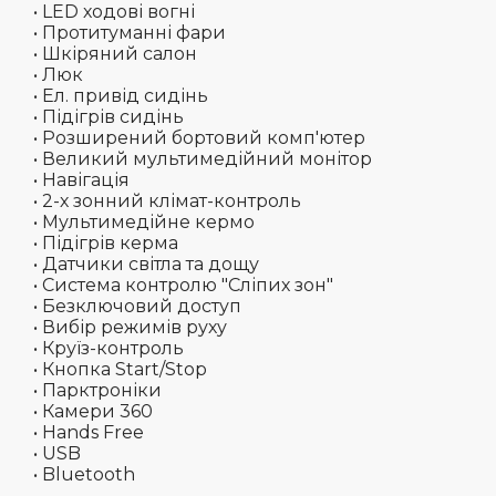
• LED ходові вогні
• Протитуманні фари
• Шкіряний салон
• Люк
• Ел. привід сидінь
• Підігрів сидінь
• Розширений бортовий комп'ютер
• Великий мультимедійний монітор
• Навігація
• 2-х зонний клімат-контроль
• Мультимедійне кермо
• Підігрів керма
• Датчики світла та дощу
• Система контролю "Сліпих зон"
• Безключовий доступ
• Вибір режимів руху
• Круїз-контроль
• Кнопка Start/Stop
• Парктроніки
• Камери 360
• Hands Free
• USB
• Bluetooth