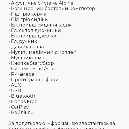
• Акустична система Alpine
• Розширений бортовий комп'ютер
• Підігрів керма
• Підігрів сидінь
• Ел. привід сидіння водія
• Ел. склопідйомники
• Ел. привід дзеркал
• Ел. ручник
• Датчик світла
• Мультимедійний дисплей
• Мультикермо
• Кнопка Start/Stop
• Система Start/Stop
• R-Камера
• Протитуманні фари
• AUX
• USB
• Bluetooth
• Hands Free
• CarPlay
• Рейлінги
За додатковою інформацією звертайтесь за
номером телефона або пишіть нам у чат