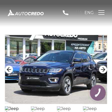
UA
ENG