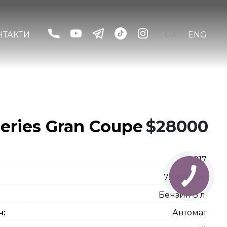
НТАКТИ
UA
ENG
ries Gran Coupe
$28000
2017
72 тис. км.
Бензин 3 л.
ч:
Автомат