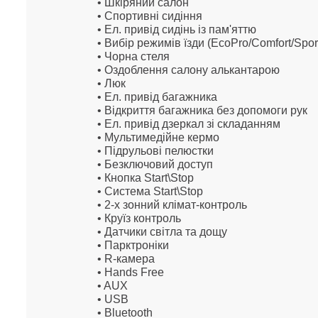
• Шкіряний салон
• Спортивні сидіння
• Ел. привід сидінь із пам'яттю
• Вибір режимів їзди (EcoPro/Comfort/Spor
• Чорна стеля
• Оздоблення салону алькантарою
•
Люк
• Ел. привід багажника
• Відкриття багажника без допомоги рук
• Ел. привід дзеркал зі складанням
• Мультимедійне кермо
• Підрульові пелюстки
• Безключовий доступ
• Кнопка Start\Stop
• Система Start\Stop
• 2-х зонний клімат-контроль
• Круїз контроль
• Датчики світла та дощу
• Парктроніки
• R-камера
• Hands Free
• AUX
• USB
• Bluetooth