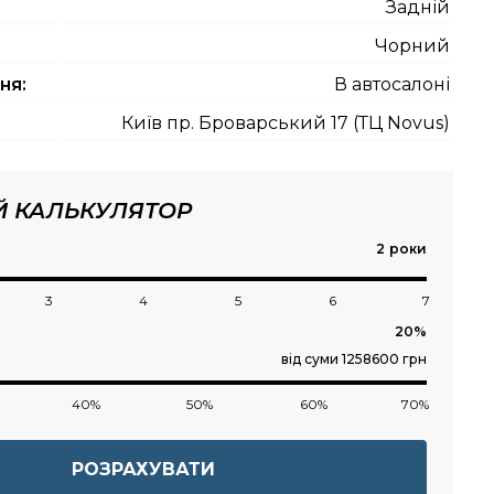
Задній
Чорний
ня:
В автосалоні
Київ пр. Броварський 17 (ТЦ Novus)
Й КАЛЬКУЛЯТОР
роки
3
4
5
6
7
від суми 1258600 грн
40%
50%
60%
70%
РОЗРАХУВАТИ