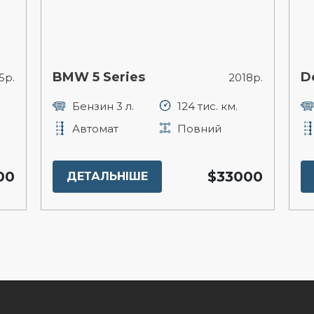
ries
Dodge Charger
2018р.
 л.
124 тис. км.
Бензин 5.7 л.
2
Повний
Автомат
З
$33000
НІШЕ
ДЕТАЛЬНІШЕ