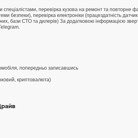
 спеціалістами, перевірка кузова на ремонт та повторне ф
теми безпеки), перевірка електроніки (працездатність датчик
чних, бази СТО та дилерів) За додатковою інформацією зве
 Telegram.
томобіля, попередньо записавшись
івковий, криптовалюта)
Драйв