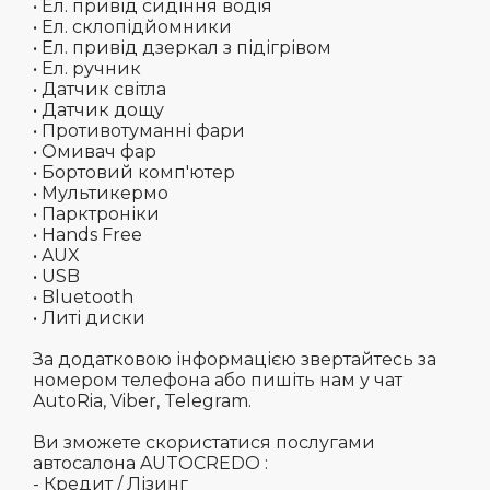
• Ел. привід сидіння водія
• Ел. склопідйомники
• Ел. привід дзеркал з підігрівом
• Ел. ручник
• Датчик світла
• Датчик дощу
• Противотуманні фари
• Омивач фар
• Бортовий комп'ютер
• Мультикермо
• Парктроніки
• Hands Free
• AUX
• USB
• Bluetooth
• Литі диски
За додатковою інформацією звертайтесь за
номером телефона або пишіть нам у чат
AutoRia, Viber, Telegram.
Ви зможете скористатися послугами
автосалона AUTOCREDO :
- Кредит / Лізинг