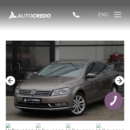
UA
ENG