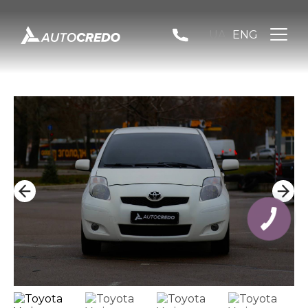
UA
ENG