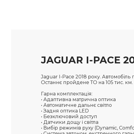
JAGUAR I-PACE 2
Jaguar I-Pace 2018 року. Автомобіль
Останнє пройдене ТО на 105 тис. км.
Гарна комплектація:
• Адаптивна матрична оптика
• Автоматичне дальнє світло
• Задня оптика LED
• Безключовий доступ
• Датчики дощу і світла
• Вибір режимів руху (Dynamic, Comfo
• Система автоном. екстренного гал