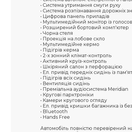
• Система утримання смуги руху
• Система розпізнавання дорожніх зн
• Цифрова панель приладів
• Мультимедійний монітор із голос
• Розширений бортовий комп'ютер
• Чорна стеля
• Проекція на лобове скло
• Мультимедійне кермо
• Підігрів керма
• 2-х зонний клімат-контроль
• Активний круїз-контроль
• Шкіряний салон з перфорацією
• Ел. привід передніх сидінь із пам'я
• Підігрів всіх сидінь
• Вентиляція сидінь
• Преміальна аудіосистема Meridian
• Кругові парктроніки
• Камери кругового огляду
• Ел. привід кришки багажника із б
• Bluetooth
• Hands Free
Автомобіль повністю перевірений на