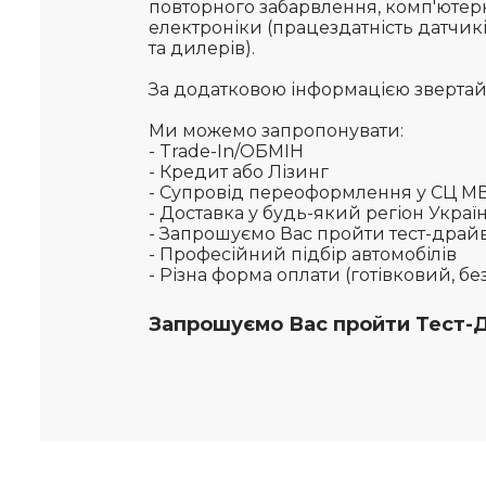
повторного забарвлення, комп'ютерн
електроніки (працездатність датчикі
та дилерів).
За додатковою інформацією звертайте
Ми можемо запропонувати:
- Trade-In/ОБМІН
- Кредит або Лізинг
- Супровід переоформлення у СЦ М
- Доставка у будь-який регіон Украї
- Запрошуємо Вас пройти тест-драй
- Професійний підбір автомобілів
- Різна форма оплати (готівковий, б
Запрошуємо Вас пройти Тест-