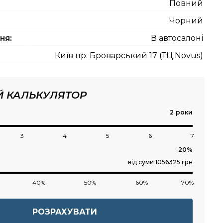
Повний
Чорний
ня:
В автосалоні
Київ пр. Броварський 17 (ТЦ Novus)
Й КАЛЬКУЛЯТОР
роки
3
4
5
6
7
від суми 1056325 грн
40%
50%
60%
70%
РОЗРАХУВАТИ