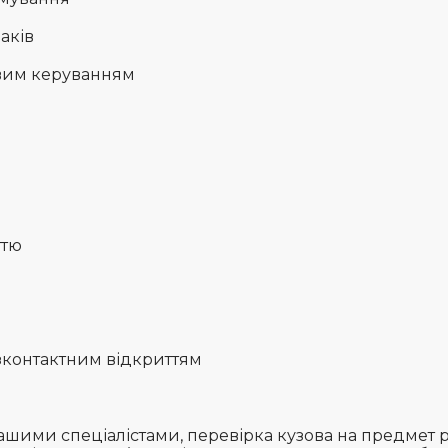
аків
овим керуванням
ттю
езконтактним відкриттям
шими спеціалістами, перевірка кузова на предмет р