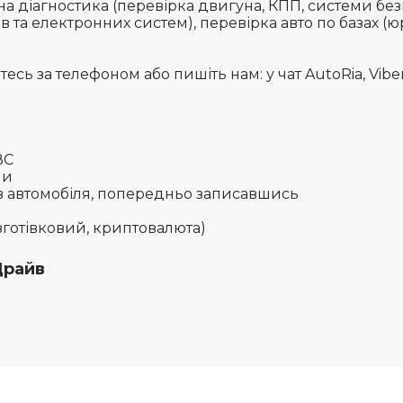
а діагностика (перевірка двигуна, КПП, системи без
в та електронних систем), перевірка авто по базах 
сь за телефоном або пишіть нам: у чат AutoRia, Viber
ВС
ни
в автомобіля, попередньо записавшись
езготівковий, криптовалюта)
Драйв