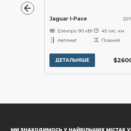
Jaguar I-Pace
2017р.
201
92 тис. км.
Електро 90 кВт
45 тис. км.
Повний
Автомат
Повний
$28000
$260
ДЕТАЛЬНІШЕ
МИ ЗНАХОДИМОСЬ У НАЙБІЛЬШИХ МІСТАХ У