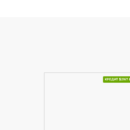
КРЕДИТ $2334 В МІС.
КРЕДИТ $2167 В