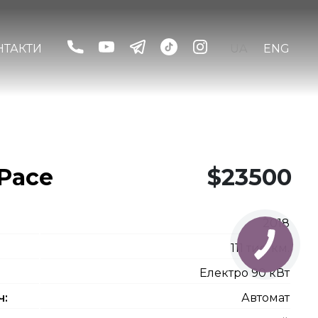
НТАКТИ
UA
ENG
-Pace
$23500
2018
111 тис. км.
Електро 90 кВт
ч:
Автомат