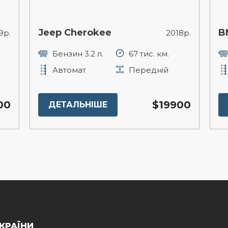
Jeep Cherokee
B
9р.
2018р.
Бензин 3.2 л.
67 тис. км.
Автомат
Передній
00
$19900
ДЕТАЛЬНІШЕ
КРАЇНИ