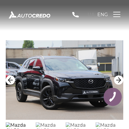
UA
ENG