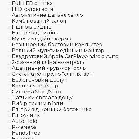
• Full LED оптика
• LED ходові вогні
• Автоматичне дальнє світло
• Комбінований салон
• Підігрів сидінь
• Ел. привід сидінь
• Мультимедійне кермо
• Розширений бортовий комп'ютер
• Великий мультимедійний монітор
• Бездротовий Apple CarPlay/Android Auto
• 2-х зонний клімат-контроль
• Адаптивний круїз-контроль
• Система контролю "сліпих" зон
• Безключовий доступ
• Кнопка Start/Stop
• Система Start/Stop
• Датчики світла та дощу
• Вибір режимів їзди
• Ел. привід кришки багажника
• Ел. ручник
• Auto Hold
• R-камера
• Hands Free
• Bluetoth