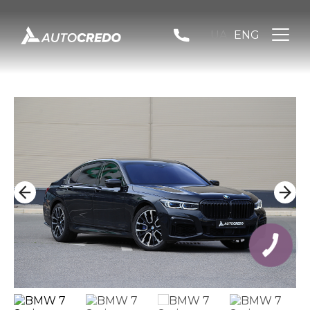
UA
ENG