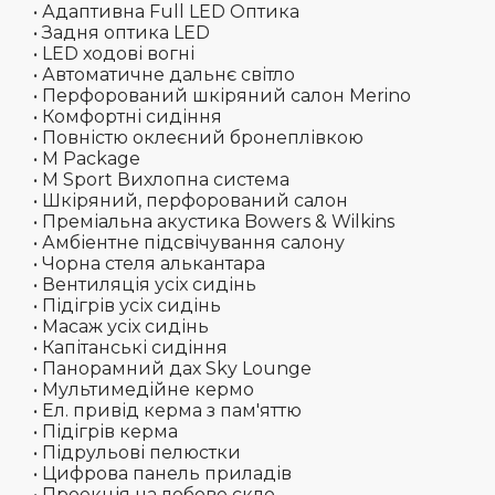
• Адаптивна Full LED Оптика
• Задня оптика LED
• LED ходові вогні
• Автоматичне дальнє світло
• Перфорований шкіряний салон Merino
• Комфортні сидіння
• Повністю оклеєний бронеплівкою
• M Package
• M Sport Вихлопна система
• Шкіряний, перфорований салон
• Преміальна акустика Bowers & Wilkins
• Амбіентне підсвічування салону
• Чорна стеля алькантара
• Вентиляція усіх сидінь
• Підігрів усіх сидінь
• Масаж усіх сидінь
• Капітанські сидіння
• Панорамний дах Sky Lounge
• Мультимедійне кермо
• Ел. привід керма з пам'яттю
• Підігрів керма
• Підрульові пелюстки
• Цифрова панель приладів
• Проекція на лобове скло