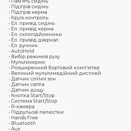
• Пам'ять сидінь
• Підігрів сидінь
• Підігрів керма
• Круїз-контроль
• Ел. привід сидінь
• Ел. привід керма
• Ел. склопідйомники
• Ел. привід дзеркал
• Ел. ручник
• AutoHold
• Вибір режимів руху
• Мультикермо
• Розширенний бортовий комп'ютер
• Великий мультимедійний дисплей
• Датчик сліпих зон
• Датчик світла
• Датчик дощу
• Кнопка Start/Stop
• Система Start/Stop
• R-камера
• Підрульові пелюстки
• Hands Free
• Bluetooth
• Aux