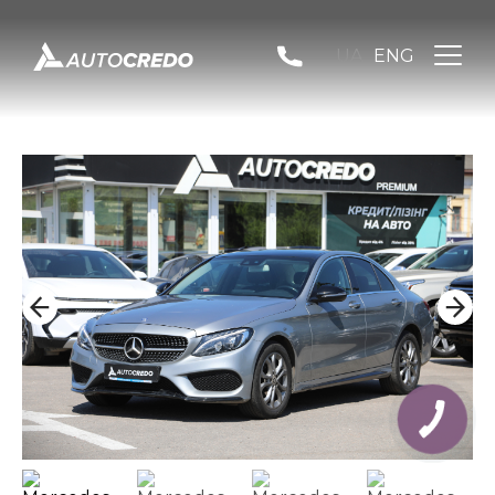
UA
ENG