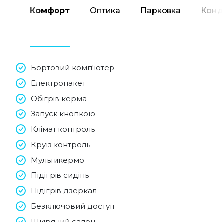
Комфорт
Оптика
Парковка
Конд
Бортовий комп'ютер
Електропакет
Обігрів керма
Запуск кнопкою
Клімат контроль
Круїз контроль
Мультикермо
Підігрів сидінь
Підігрів дзеркал
Безключовий доступ
Шкіряний салон