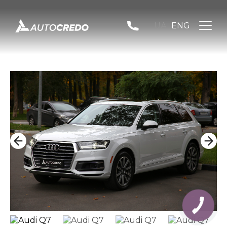
UA
ENG