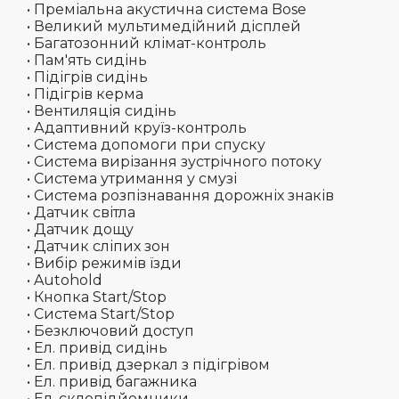
• Преміальна акустична система Bose
• Великий мультимедійний дісплей
• Багатозонний клімат-контроль
• Пам'ять сидінь
• Підігрів сидінь
• Підігрів керма
• Вентиляція сидінь
• Адаптивний круїз-контроль
• Система допомоги при спуску
• Система вирізання зустрічного потоку
• Система утримання у смузі
• Система розпізнавання дорожніх знаків
• Датчик світла
• Датчик дощу
• Датчик сліпих зон
• Вибір режимів їзди
• Autohold
• Кнопка Start/Stop
• Система Start/Stop
• Безключовий доступ
• Ел. привід сидінь
• Ел. привід дзеркал з підігрівом
• Ел. привід багажника
• Ел. склопідйомники