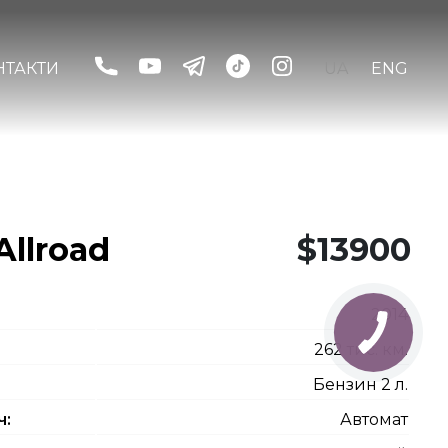
НТАКТИ
UA
ENG
Allroad
$13900
2014
262 тис. км.
Бензин 2 л.
ч:
Автомат