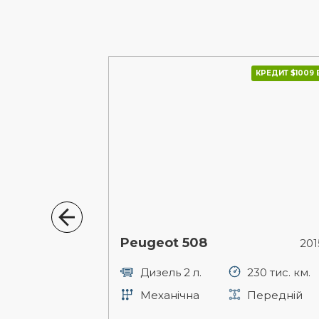
КРЕДИТ $1109 В МІС.
КРЕДИТ $1009 В
Peugeot 508
2018р.
201
84 тис. км.
Дизель 2 л.
230 тис. км.
Передній
Механічна
Передній