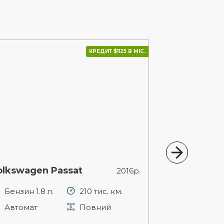
КРЕДИТ $1125 В МІС.
olkswagen Passat
Skoda Octa
2016р.
Бензин 1.8 л.
210 тис. км.
Бензин 1.8 
Автомат
Повний
Автомат