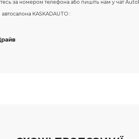
сь за номером телефона або пишіть нам у чат AutoRia
и автосалона KASKADAUTO :
Драйв