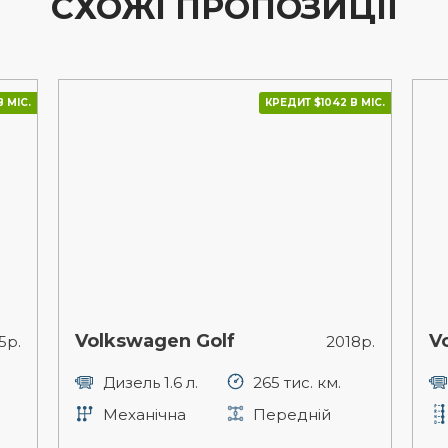
СХОЖІ ПРОПОЗИЦІЇ
 МІС.
КРЕДИТ $1042 В МІС.
Volkswagen Golf
V
5р.
2018р.
Дизель 1.6 л.
265 тис. км.
Механічна
Передній