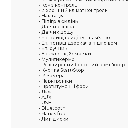
• Круїз контроль
• 2-х зонний клімат контроль
• Навігація
• Підігрів сидінь
• Датчик світла
• Датчик дощу
• Ел. привід сидінь з пам'яттю
• Ел. привід дзеркал з підігрівом
• Ел. ручник
• Ел. склопідйомники
• Мультикермо
• Розширений бортовий комп'ютер
• Кнопка Start/Stop
• R-Камера
• Парктроніки
• Протитуманні фари
• Люк
• AUX
• USB
• Bluetooth
• Hands free
• Литі диски