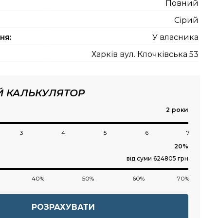
Повний
Сірий
ня:
У власника
Харків вул. Клочківська 53
Й КАЛЬКУЛЯТОР
роки
3
4
5
6
7
від суми 624805 грн
40%
50%
60%
70%
РОЗРАХУВАТИ