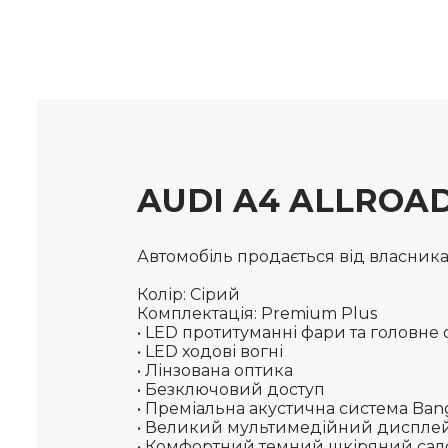
AUDI A4 ALLROAD
Автомобіль продається від власника, 
Колір: Сірий
Комплектація:
Premium Plus
•
LED протитуманні фари та головне с
• LED ходові вогні
• Лінзована оптика
• Безключовий доступ
• Преміальна акустична система Ba
• Великий мультимедійний диспле
• Комфортний темний шкіряний са