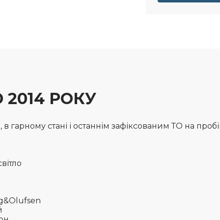
 2014 РОКУ
в гарному стані і останнім зафіксованим ТО на пробіг
вітло
ng&Olufsen
й
лон