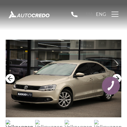
UA
ENG