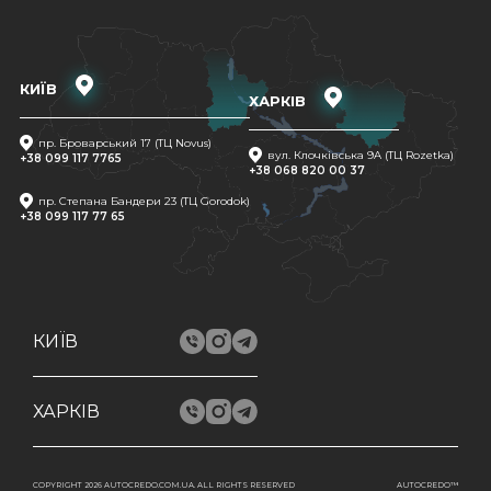
КИЇВ
ХАРКІВ
пр. Броварський 17 (ТЦ Novus)
вул. Клочківська 9A (ТЦ Rozetka)
+38 099 117 7765
+38 068 820 00 37
пр. Степана Бандери 23 (ТЦ Gorodok)
+38 099 117 77 65
КИЇВ
ХАРКІВ
COPYRIGHT 2026 AUTOCREDO.COM.UA. ALL RIGHTS RESERVED
AUTOCREDO™