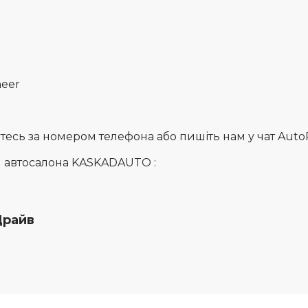
neer
сь за номером телефона або пишіть нам у чат AutoRia
и автосалона KASKADAUTO :
Драйв