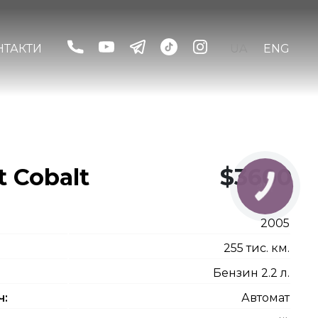
НТАКТИ
UA
ENG
t Cobalt
$3600
2005
255 тис. км.
Бензин 2.2 л.
ч:
Автомат