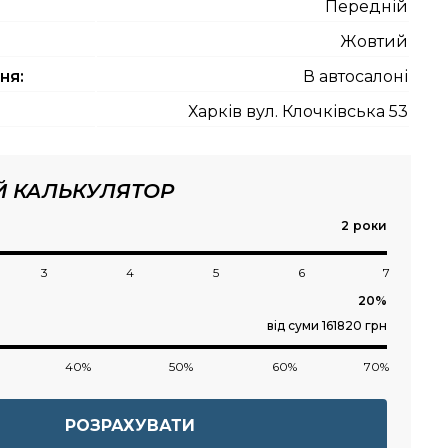
Передній
Жовтий
ня:
В автосалоні
Харків вул. Клочківська 53
Й КАЛЬКУЛЯТОР
роки
3
4
5
6
7
від суми 161820 грн
40%
50%
60%
70%
РОЗРАХУВАТИ