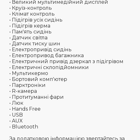
• Великий мультимедійний дисплей
• Круїз-контроль
• Клімат контроль
• Підігрів усіх сидінь
• Підігрів керма
• Пам'ять сидінь
• Датчик світла
• Датчик тиску шин
• Електропривід сидінь
• Електропривод багажника
• Електричний привід дзеркал з підігрівом
• Електричні склопідйомники
• Мультикермо
• Бортовий комп'ютер
• Парктроніки
• R-камера
• Протитуманні фари
• Люк
• Hands Free
• USB
• AUX
• Bluetooth
За додатковою інформацією звертайтесь за