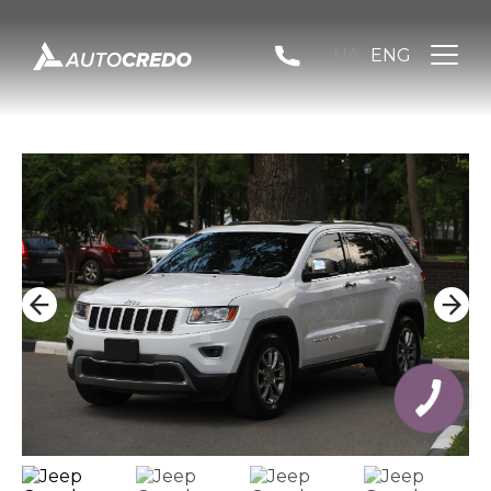
UA
ENG