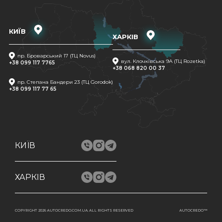
КИЇВ
ХАРКІВ
пр. Броварський 17 (ТЦ Novus)
вул. Клочківська 9A (ТЦ Rozetka)
+38 099 117 7765
+38 068 820 00 37
пр. Степана Бандери 23 (ТЦ Gorodok)
+38 099 117 77 65
КИЇВ
ХАРКІВ
COPYRIGHT 2026 AUTOCREDO.COM.UA. ALL RIGHTS RESERVED
AUTOCREDO™