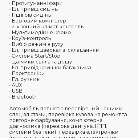
• Протитуманні фари
• Ел. привід сидінь
• Підігрів сидінь
• Бортовий
комп'ютер
• 2-х зонний клімат-контроль
• Мультимедійне кермо
• Круїз-контроль
• Вибір режимів руху
• Ел. привід дзеркал зі складанням
• Система Start/Stop
• Датчики світла та дощу
• Ел. привід кришки багажника
• Парктроніки
• Ел. ручник
• AUX
• USB
• Bluetooth
Автомобіль повністю перевірений нашими
спеціалістами, перевірка кузова на ремонт та
повторне фарбування, комп'ютерна
діагностика (перевірка двигуна, КПП,
системи безпеки), перевірка електроніки
(працездатність датчиків та електронних