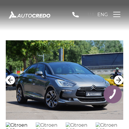
UA
ENG