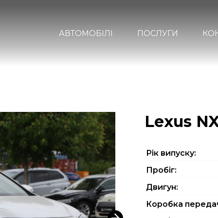
АВТОМОБІЛІ
ПОСЛУГИ
КО
Lexus N
Рiк випуску:
Пробіг:
Двигун:
Коробка переда