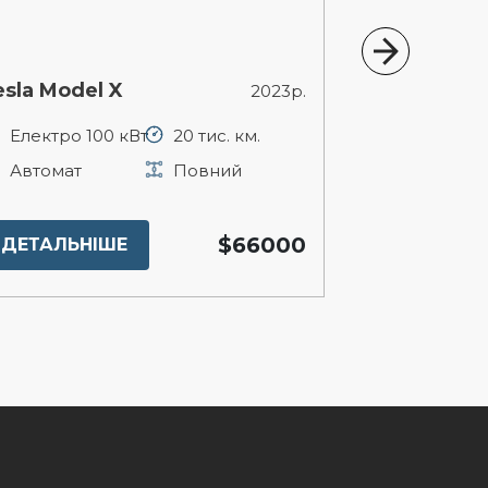
esla Model X
Land Rover
2023р.
Електро 100 кВт
20 тис. км.
Бензин 5 л
Автомат
Повний
Автомат
$66000
ДЕТАЛЬНІШЕ
ДЕТАЛЬНІ