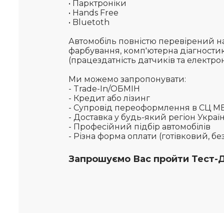
• Парктроніки
• Hands Free
• Bluetoth
Автомобіль повністю перевірений на
фарбування, комп'ютерна діагностик
(працездатність датчиків та електро
Ми можемо запропонувати:
- Trade-In/ОБМІН
- Кредит або лізинг
- Супровід переоформлення в СЦ 
- Доставка у будь-який регіон Укра
- Професійний підбір автомобілів
- Різна форма оплати (готівковий, б
Запрошуємо Вас пройти Тест-