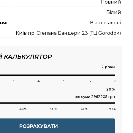
Повний
Білий
ня:
В автосалоні
Київ пр. Степана Бандери 23 (ТЦ Gorodok)
Й КАЛЬКУЛЯТОР
роки
3
4
5
6
7
від суми 2962205 грн
40%
50%
60%
70%
РОЗРАХУВАТИ