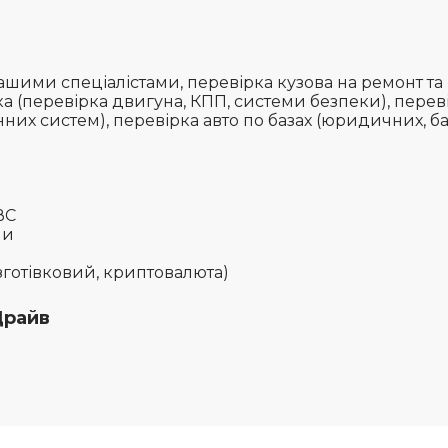
шими спеціалістами, перевірка кузова на ремонт та
а (перевірка двигуна, КПП, системи безпеки), перев
нних систем), перевірка авто по базах (юридичних, ба
МВС
їни
езготівковий, криптовалюта)
Драйв