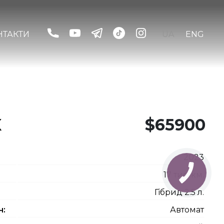
НТАКТИ
UA
ENG
X
$65900
2023
17 тис. км.
Гібрид 2.5 л.
ч:
Автомат