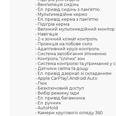
• Вентиляція сидінь
• Ел. привід сидінь з пам'яттю
• Мультимедійне кермо
• Ел. привід керма з пам'яттю
• Підігрів керма
• Великий мультимедійний монітор
• Навігація
• 2-х зонний клімат контроль
• Проекція на лобове скло
• Адаптивний круїз-контроль
• Система запобігання зіткненню
• Контроль "сліпих" зон
• Система контролю та утримання у с
• Датчики світла та дощу
• Ел. привід дзеркал зі складанням
• Apple CarPlay\ Android Auto
• Люк
• Безключовий доступ
• Вибір режиму їзди
• Ел. привід багажника
• Ел. ручник
• AutoHold
• Камери кругового огляду 360