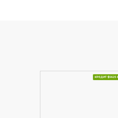
КРЕДИТ $5409 В МІС.
КРЕДИТ $5625 В