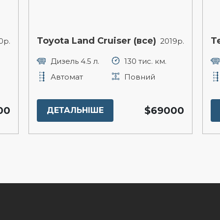
Toyota Land Cruiser (все)
T
0р.
2019р.
Дизель 4.5 л.
130 тис. км.
Автомат
Повний
00
$69000
ДЕТАЛЬНІШЕ