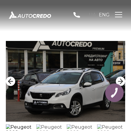
UA
ENG