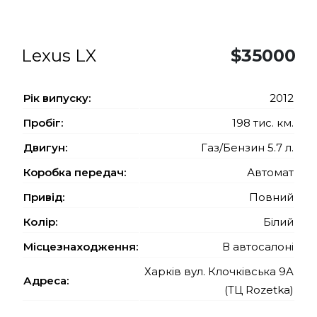
Lexus LX
$35000
Рiк випуску:
2012
Пробіг:
198 тис. км.
Двигун:
Газ/Бензин 5.7 л.
Коробка передач:
Автомат
Привід:
Повний
Колір:
Білий
Місцезнаходження:
В автосалоні
Харків вул. Клочківська 9A
Адреса:
(ТЦ Rozetka)