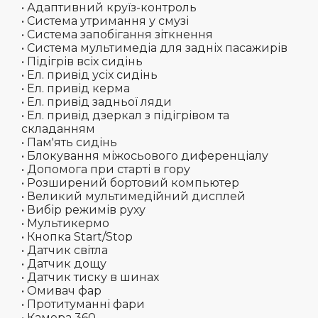
• Адаптивний круїз-контроль
• Система утримання у смузі
• Система запобігання зіткнення
• Система мультимедіа для задніх пасажирів
• Підігрів всіх сидінь
• Ел. привід усіх сидінь
• Ел. привід керма
• Ел. привід задньої ляди
• Ел. привід дзеркал з підігрівом та
складанням
• Пам'ять сидінь
• Блокування міжосьового диференціалу
• Допомога при старті в гору
• Розширений бортовий компьютер
• Великий мультимедійний дисплей
• Вибір режимів руху
• Мультикермо
• Кнопка Start/Stop
• Датчик світла
• Датчик дощу
• Датчик тиску в шинах
• Омивач фар
• Протитуманні фари
• Камера 360