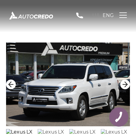
UA
ENG