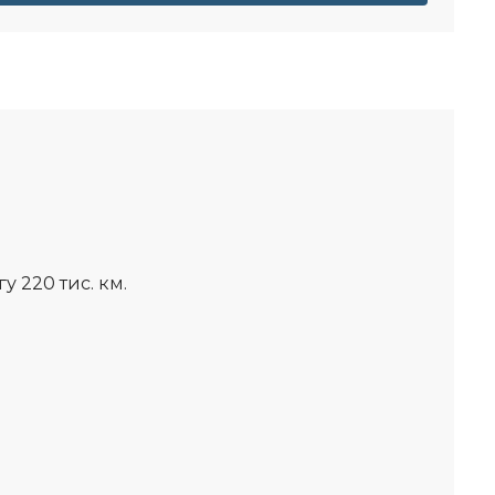
гу 220
тис. км.