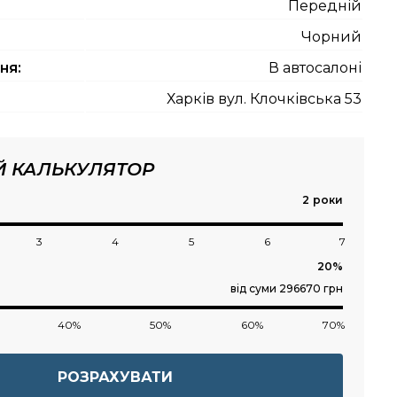
Передній
Чорний
ня:
В автосалоні
Харків вул. Клочківська 53
Й КАЛЬКУЛЯТОР
роки
3
4
5
6
7
від суми 296670 грн
40%
50%
60%
70%
РОЗРАХУВАТИ