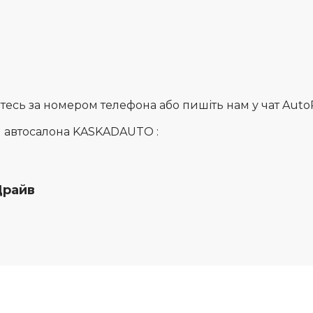
сь за номером телефона або пишіть нам у чат AutoRia
и автосалона KASKADAUTO :
Драйв