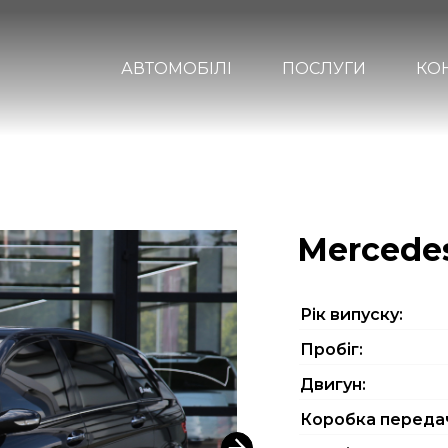
АВТОМОБІЛІ
ПОСЛУГИ
КО
Mercedes
Рiк випуску:
Пробіг:
Двигун:
Коробка переда