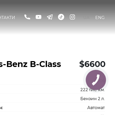
НТАКТИ
UA
ENG
-Benz B-Class
$6600
2006
222 тис. км.
Бензин 2 л.
ч:
Автомат