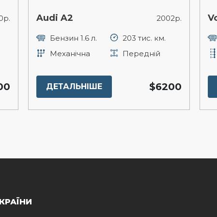
Audi A2
V
0р.
2002р.
Бензин 1.6 л.
203 тис. км.
Механічна
Передній
00
$6200
ДЕТАЛЬНІШЕ
КРАЇНИ