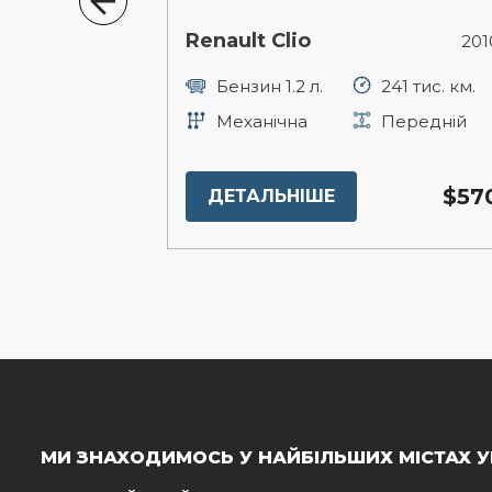
Renault Clio
2011р.
201
120 тис. км.
Бензин 1.2 л.
241 тис. км.
Передній
Механічна
Передній
$9200
$57
ДЕТАЛЬНІШЕ
МИ ЗНАХОДИМОСЬ У НАЙБІЛЬШИХ МІСТАХ У