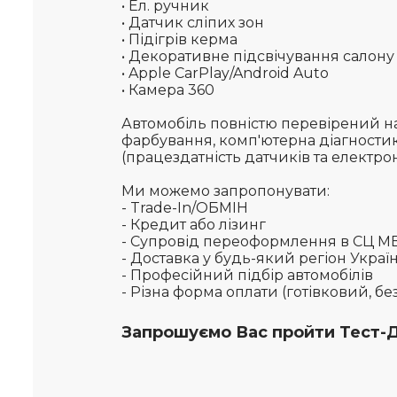
• Ел. ручник
• Датчик сліпих зон
• Підігрів керма
• Декоративне підсвічування салону
• Apple CarPlay/Android Auto
• Камера 360
Автомобіль повністю перевірений на
фарбування, комп'ютерна діагностик
(працездатність датчиків та електро
Ми можемо запропонувати:
- Trade-In/ОБМІН
- Кредит або лізинг
- Супровід переоформлення в СЦ М
- Доставка у будь-який регіон Украї
- Професійний підбір автомобілів
- Різна форма оплати (готівковий, б
Запрошуємо Вас пройти Тест-