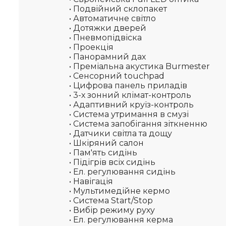
• Подвійний склопакет
• Автоматичне світло
• Дотяжки дверей
• Пневмопідвіска
• Проекція
• Панорамний дах
• Преміальна акустика Burmester
• Сенсорний touchpad
• Цифрова панель приладів
• 3-х зонний клімат-контроль
• Адаптивний круїз-контроль
• Система утримання в смузі
• Система запобігання зіткненню
• Датчики світла та дощу
• Шкіряний салон
• Пам'ять сидінь
• Підігрів всіх сидінь
• Ел. регулювання сидінь
• Навігація
• Мультимедійне кермо
• Система Start/Stop
• Вибір режиму руху
• Ел. регулювання керма