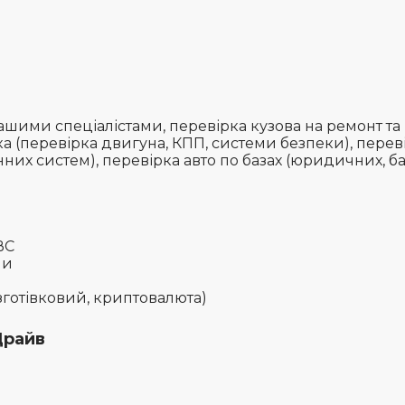
шими спеціалістами, перевірка кузова на ремонт та
а (перевірка двигуна, КПП, системи безпеки), перев
нних систем), перевірка авто по базах (юридичних, ба
ВС
ни
езготівковий, криптовалюта)
Драйв