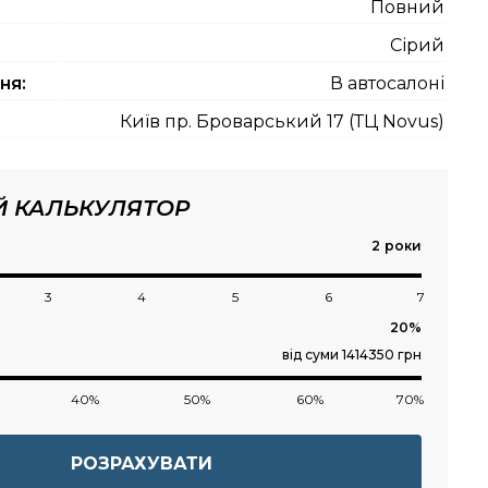
Повний
Сірий
ня:
В автосалоні
Київ пр. Броварський 17 (ТЦ Novus)
Й КАЛЬКУЛЯТОР
роки
3
4
5
6
7
від суми 1414350 грн
40%
50%
60%
70%
РОЗРАХУВАТИ