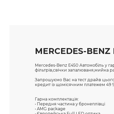
MERCEDES-BENZ E
Mercedes-Benz E450 Автомобіль у гар
фільтрів,свічки запалюваня,мийка р
Запрошуємо Вас на тест драйв цього
кредит із щомісячним платежем 49 97
Гарна комплектація:
• Передня частина у бронеплівці
• AMG package
• Європейська Full LED оптика