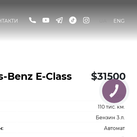
НТАКТИ
UA
ENG
-Benz E-Class
$31500
2018
110 тис. км.
Бензин 3 л.
ч:
Автомат