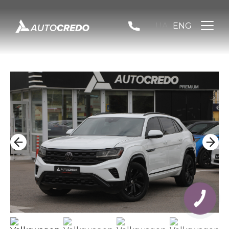
UA
ENG