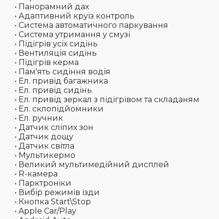
• Панорамний дах
• Адаптивний круїз контроль
• Система автоматичного паркування
• Система утримання у смузі
• Підігрів усіх сидінь
• Вентиляція сидінь
• Підігрів керма
• Пам'ять сидіння водія
• Ел. привід багажника
• Ел. привід сидінь
• Ел. привід зеркал з підігрівом та складаням
• Ел. склопідйомники
• Ел. ручник
• Датчик сліпих зон
• Датчик дощу
• Датчик світла
• Мультикермо
• Великий мультимедійний дисплей
• R-камера
• Парктроніки
• Вибір режимів їзди
• Кнопка Start\Stop
• Apple Car/Play