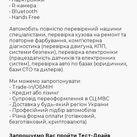
• R-камера
• Bluetooth
• Hands Free
Автомобіль повністю перевірений нашими
спеціалістами, перевірка кузова на ремонт та
повторне фарбування, комп'ютерна
діагностика (перевірка двигуна, КПП,
системи безпеки), перевірка електроніки
(працездатність датчиків та електронних
систем), перевірка авто по базах (юридичних,
бази СТО та дилерів).
Ми можемо запропонувати:
- Trade-In/ОБМІН
- Кредит або лізинг
- Супровід переоформлення в СЦ МВС
- Доставка у будь-який регіон України
- Професійний підбір автомобілів
- Різна форма оплати (готівковий,
безготівковий, криптовалюта)
Запрошуємо Вас пройти Тест-Драйв