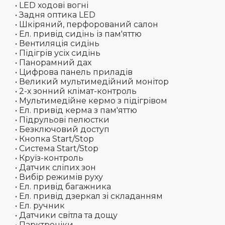
• LED ходові вогні
• Задня оптика LED
• Шкіряний, перфорований салон
• Ел. привід сидінь із пам'яттю
• Вентиляція сидінь
• Підігрів усіх сидінь
• Панорамний дах
• Цифрова панель приладів
• Великий мультимедійний монітор
• 2-х зонний клімат-контроль
• Мультимедійне кермо з підігрівом
• Ел. привід керма з пам'яттю
• Підрульові пелюстки
• Безключовий доступ
• Кнопка Start/Stop
• Система Start/Stop
• Круїз-контроль
• Датчик сліпих зон
• Вибір режимів руху
• Ел. привід багажника
• Ел. привід дзеркал зі складанням
• Ел. ручник
• Датчики світла та дощу
• Парктроніки