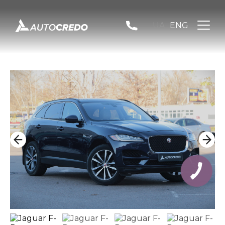
UA
ENG