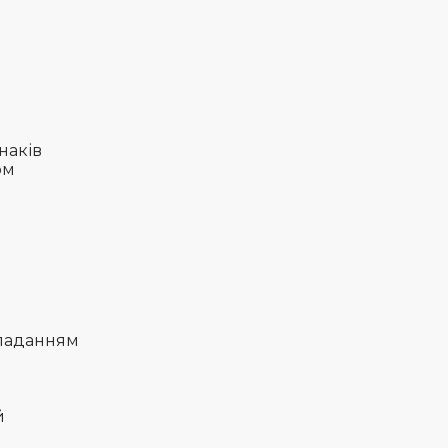
наків
ом
складанням
й