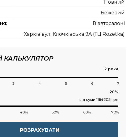
Повний
Бежевий
ня:
В автосалоні
Харків вул. Клочківська 9A (ТЦ Rozetka)
Й КАЛЬКУЛЯТОР
роки
3
4
5
6
7
від суми 1164205 грн
40%
50%
60%
70%
РОЗРАХУВАТИ