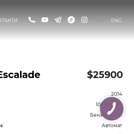
НТАКТИ
UA
ENG
 Escalade
$25900
2014
101 тис. км.
Бензин 6.2 л.
ч:
Автомат