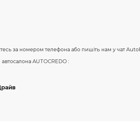
сь за номером телефона або пишіть нам у чат AutoRia
и автосалона AUTOCREDO :
Драйв