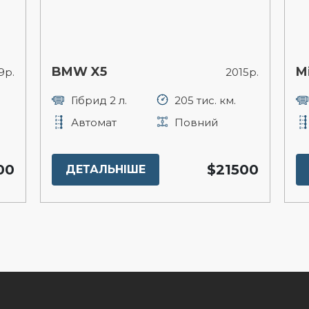
BMW X5
M
9р.
2015р.
Гібрид 2 л.
205 тис. км.
Автомат
Повний
00
$21500
ДЕТАЛЬНІШЕ