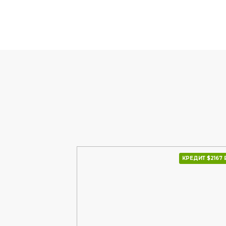
КРЕДИТ $2334 В МІС.
КРЕДИТ $2167 В