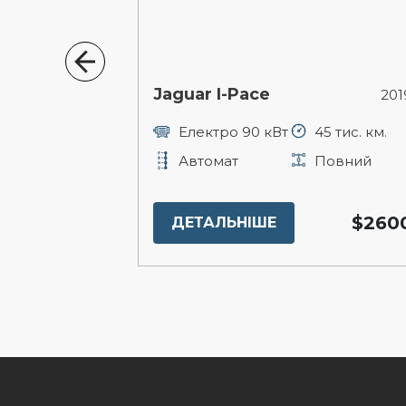
Jaguar I-Pace
2017р.
201
92 тис. км.
Електро 90 кВт
45 тис. км.
Повний
Автомат
Повний
$28000
$260
ДЕТАЛЬНІШЕ