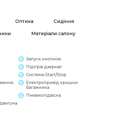
Оптика
Сидіння
ники
Матеріали салону
Запуск кнопкою
Підігрів дзеркал
Система Start/Stop
оження
Електропривід кришки
багажника
Пневмопідвіска
 двигуна