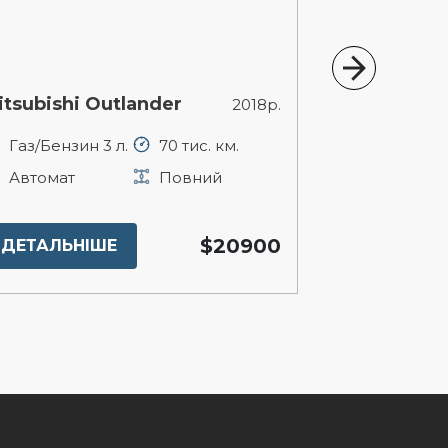
itsubishi Outlander
Lexus LX
2018р.
Газ/Бензин 3 л.
70 тис. км.
Газ/Бензин 
Автомат
Повний
Автомат
$20900
ДЕТАЛЬНІШЕ
ДЕТАЛЬНІ