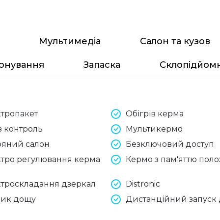
Мультимедіа
Салон та кузов
онування
Запаска
Склопідйом
тропакет
Обігрів керма
з контроль
Мультикермо
ряний салон
Безключовий доступ
тро регулювання керма
Кермо з пам'яттю пол
троскладання дзеркал
Distronic
чик дощу
Дистанційний запуск