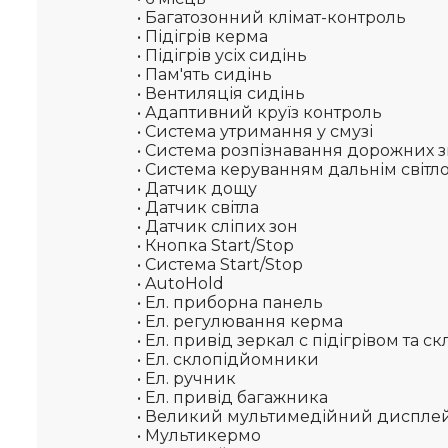
• Багатозонний клімат-контроль
• Підігрів керма
• Підігрів усіх сидінь
• Пам'ять сидінь
• Вентиляція сидінь
• Адаптивний круїз контроль
• Система утримання у смузі
• Система розпізнавання дорожних з
• Система керуванням дальнім світл
• Датчик дощу
• Датчик світла
• Датчик сліпих зон
• Кнопка Start/Stop
• Cистема Start/Stop
• AutoHold
• Ел. приборна панель
• Ел. регулювання керма
• Ел. привід зеркал с підігрівом та 
• Ел. склопідйомники
• Ел. ручник
• Ел. привід багажника
• Великий мультимедійний диспле
• Мультикермо