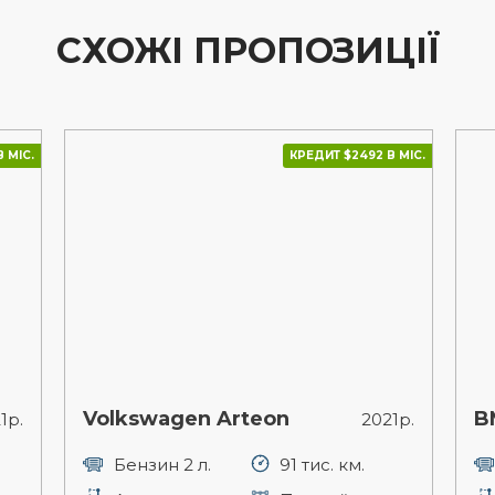
СХОЖІ ПРОПОЗИЦІЇ
 МІС.
КРЕДИТ $2492 В МІС.
Volkswagen Arteon
B
1р.
2021р.
Бензин 2 л.
91 тис. км.