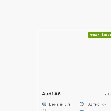
КРЕДИТ $3167 В
Audi A6
202
Бензин 3 л.
102 тис. км.