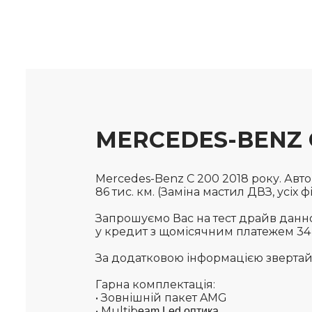
MERCEDES-BENZ C
Mercedes-Benz C 200 2018 року. Авто
86 тис. км. (Заміна мастил ДВЗ, усіх ф
Запрошуємо Вас на тест драйв данно
у кредит з щомісячним платежем 34 1
За додатковою інформацією звертайте
Гарна комплектація:
• Зовнішній пакет AMG
• Multib
eam Led оптика