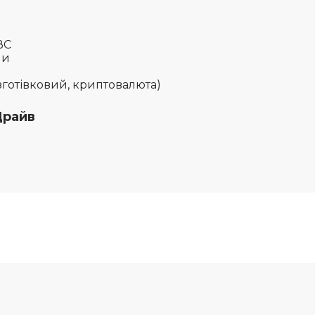
МВС
їни
езготівковий, криптовалюта)
Драйв