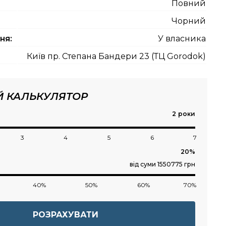
Повний
Чорний
ня:
У власника
Київ пр. Степана Бандери 23 (ТЦ Gorodok)
Й КАЛЬКУЛЯТОР
роки
3
4
5
6
7
від суми 1550775 грн
40%
50%
60%
70%
РОЗРАХУВАТИ