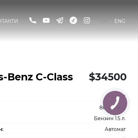
НТАКТИ
UA
ENG
-Benz C-Class
$34500
2018
86 тис. км.
Бензин 1.5 л.
ч:
Автомат