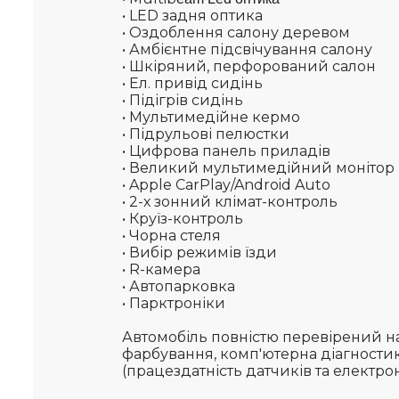
• LED задня оптика
• Оздоблення салону деревом
• Амбієнтне підсвічування салону
• Шкіряний, перфорований салон
• Ел. привід сидінь
• Підігрів сидінь
• Мультимедійне кермо
• Підрульові пелюстки
• Цифрова панель приладів
• Великий мультимедійний монітор
• Apple CarPlay/Android Auto
• 2-х зонний клімат-контроль
• Круїз-контроль
• Чорна стеля
• Вибір режимів їзди
• R-камера
• Автопарковка
• Парктроніки
Автомобіль повністю перевірений на
фарбування, комп'ютерна діагностик
(працездатність датчиків та електро