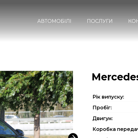
АВТОМОБІЛІ
ПОСЛУГИ
КО
Mercedes
Рiк випуску:
Пробіг:
Двигун:
Коробка переда