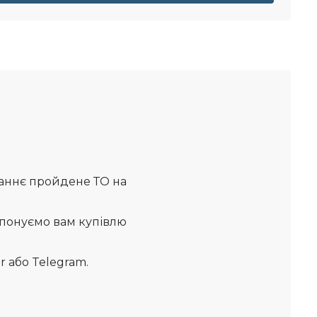
станнє пройдене ТО на
опонуємо вам купівлю
r або Telegram.