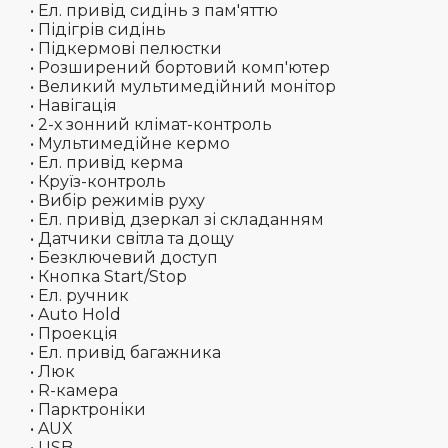
• Ел. привід сидінь з пам'яттю
• Підігрів сидінь
• Підкермові пелюстки
• Розширений бортовий комп'ютер
• Великий мультимедійний монітор
• Навігація
• 2-х зонний клімат-контроль
• Мультимедійне кермо
• Ел. привід керма
• Круїз-контроль
• Вибір режимів руху
• Ел. привід дзеркал зі складанням
• Датчики світла та дощу
• Безключевий доступ
• Кнопка Start/Stop
• Ел. ручник
• Auto Hold
• Проекція
• Ел. привід багажника
• Люк
• R-камера
• Парктроніки
• AUX
• USB