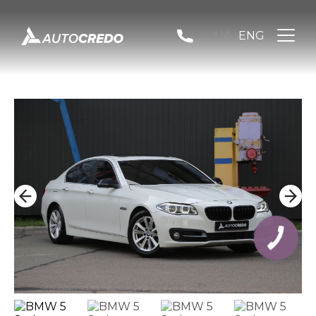
UA
ENG