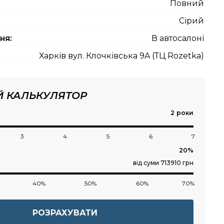
Повний
Сірий
ня:
В автосалоні
Харків вул. Клочківська 9A (ТЦ Rozetka)
Й КАЛЬКУЛЯТОР
роки
3
4
5
6
7
від суми 713910 грн
40%
50%
60%
70%
РОЗРАХУВАТИ