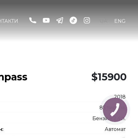
НТАКТИ
UA
ENG
mpass
$15900
2018
85 тис. км.
Бензин 2.4 л.
ч:
Автомат