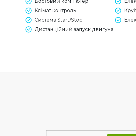
Бортовий комп'ютер
Елек
Клімат контроль
Круї
Система Start/Stop
Елек
Дистанційний запуск двигуна