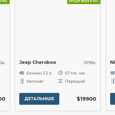
 МІС.
КРЕДИТ $1659 В МІС.
Jeep Cherokee
N
6р.
2018р.
Бензин 3.2 л.
67 тис. км.
Автомат
Передній
00
$19900
ДЕТАЛЬНІШЕ