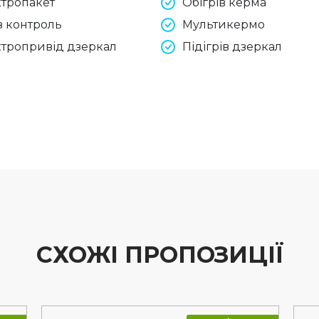
тропакет
Обігрів керма
з контроль
Мультикермо
тропривід дзеркал
Підігрів дзеркал
СХОЖІ ПРОПОЗИЦІЇ