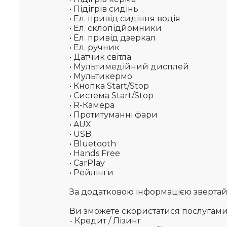
• Підігрів сидінь
• Ел. привід сидіння водія
• Ел. склопідйомники
• Ел. привід дзеркал
• Ел. ручник
• Датчик світла
• Мультимедійний дисплей
• Мультикермо
• Кнопка Start/Stop
• Система Start/Stop
• R-Камера
• Протитуманні фари
• AUX
• USB
• Bluetooth
• Hands Free
• CarPlay
• Рейлінги
За додатковою інформацією звертайте
Ви зможете скористатися послугам
- Кредит / Лізинг