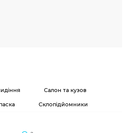
идіння
Салон та кузов
паска
Склопідйомники