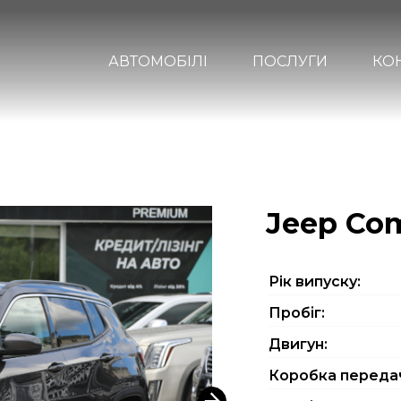
АВТОМОБІЛІ
ПОСЛУГИ
КО
Jeep Co
Рiк випуску:
Пробіг:
Двигун:
Коробка переда