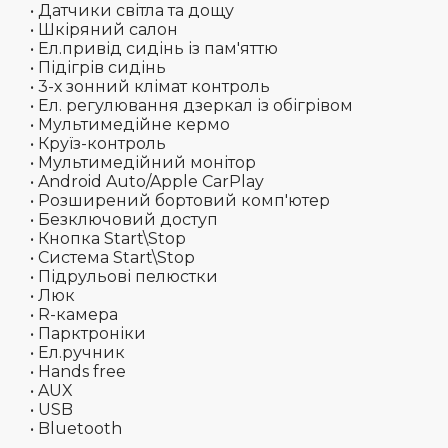
• Датчики світла та дощу
• Шкіряний салон
• Ел.привід сидінь із пам'яттю
• Підігрів сидінь
• 3-х зонний клімат контроль
• Ел. регулювання дзеркал із обігрівом
• Мультимедійне кермо
• Круїз-контроль
• Мультимедійний монітор
• Android Auto/Apple CarPlay
• Розширений бортовий комп'ютер
• Безключовий доступ
• Кнопка Start\Stop
• Система Start\Stop
• Підрульові пелюстки
• Люк
• R-камера
• Парктроніки
• Ел.ручник
• Hands free
• AUX
• USB
• Bluetooth