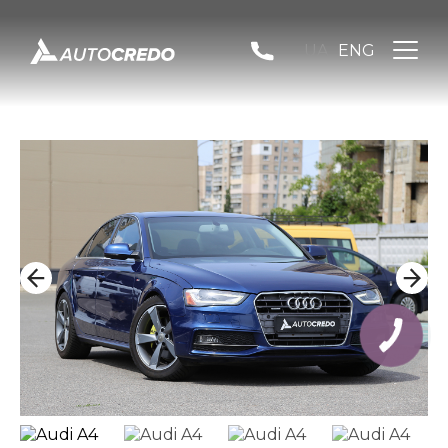
UA
ENG