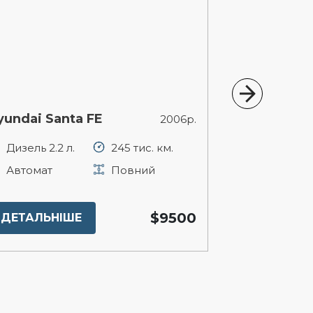
yundai Santa FE
BMW X1
2006р.
Дизель 2.2 л.
245 тис. км.
Бензин 2 л
Автомат
Повний
Автомат
$9500
ДЕТАЛЬНІШЕ
ДЕТАЛЬНІ