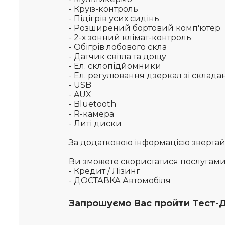
- Круїз-контроль
- Підігрів усих сидінь
- Розширений бортовий комп'ютер
- 2-х зонний клімат-контроль
- Обігрів лобового скла
- Датчик світла та дощу
- Ел. склопідйомники
- Ел. регулювання дзеркал зі склад
- USB
- AUX
- Bluetooth
- R-камера
- Литі диски
За додатковою інформацією звертайте
Ви зможете скористатися послугам
- Кредит / Лізинг
- ДОСТАВКА Автомобіля
Запрошуємо Вас пройти Тест-