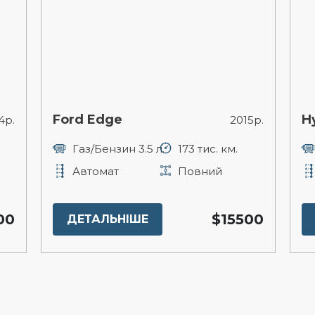
Ford Edge
H
4р.
2015р.
Газ/Бензин 3.5 л.
173 тис. км.
Автомат
Повний
00
$15500
ДЕТАЛЬНІШЕ