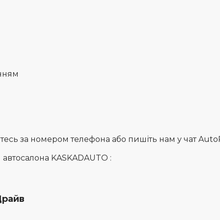
анням
сь за номером телефона або пишіть нам у чат AutoRia
и автосалона KASKADAUTO :
Драйв