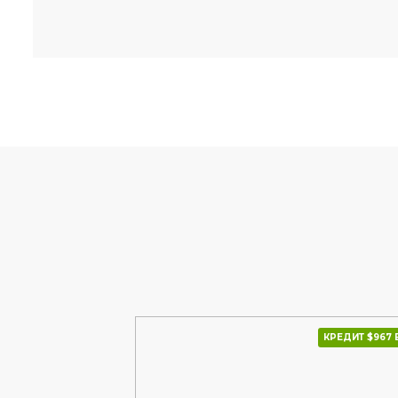
КРЕДИТ $1275 В МІС.
КРЕДИТ $967 В