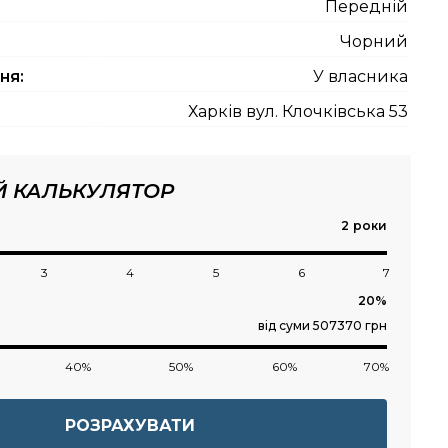
Передній
Чорний
ня:
У власника
Харків вул. Клочківська 53
Й КАЛЬКУЛЯТОР
роки
3
4
5
6
7
від суми 507370 грн
40%
50%
60%
70%
РОЗРАХУВАТИ