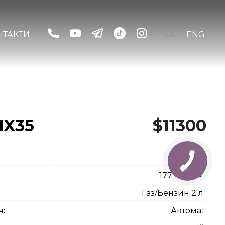
НТАКТИ
UA
ENG
IX35
$11300
2010
177 тис. км.
Газ/Бензин 2 л.
ч:
Автомат