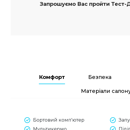
Запрошуємо Вас пройти Тест-
Комфорт
Безпека
Матеріали салон
Бортовий комп'ютер
Зап
Мультикермо
Піді