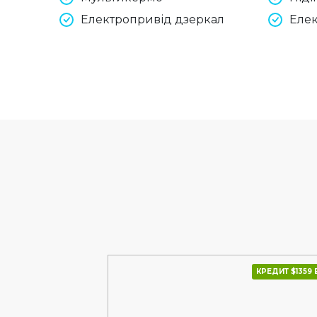
Електропривід дзеркал
Елек
КРЕДИТ $1575 В МІС.
КРЕДИТ $1359 