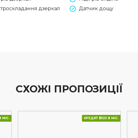
троскладання дзеркал
Датчик дощу
СХОЖІ ПРОПОЗИЦІЇ
В МІС.
КРЕДИТ $1125 В МІС.