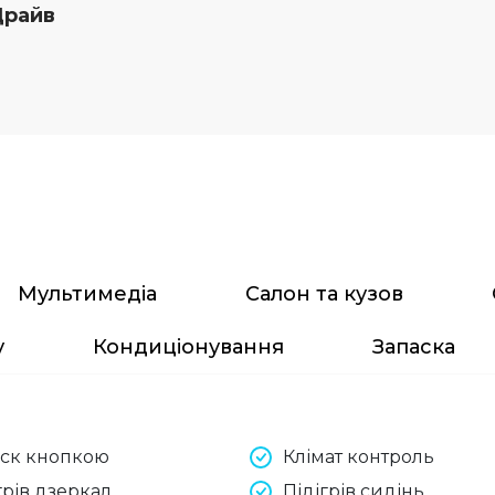
Драйв
Мультимедіа
Салон та кузов
у
Кондиціонування
Запаска
уск кнопкою
Клімат контроль
грів дзеркал
Підігрів сидінь