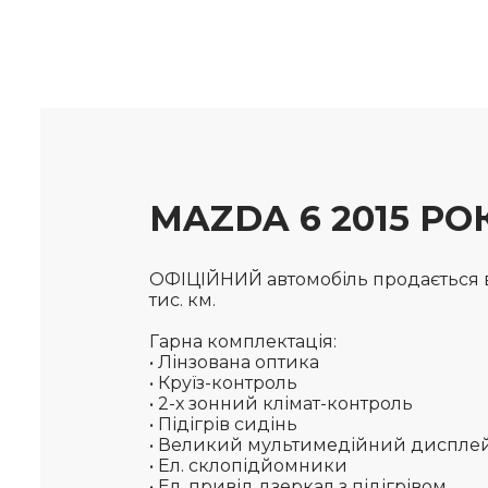
MAZDA 6 2015 РО
ОФІЦІЙНИЙ автомобіль продається від
тис. км.
Гарна комплектація:
• Лінзована оптика
• Круїз-контроль
• 2-х зонний клімат-контроль
• Підігрів сидінь
• Великий мультимедійний диспле
• Ел. склопідйомники
• Ел. привід дзеркал з підігрівом