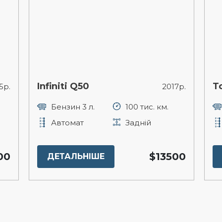
Infiniti Q50
T
5р.
2017р.
Бензин 3 л.
100 тис. км.
Автомат
Задній
00
$13500
ДЕТАЛЬНІШЕ