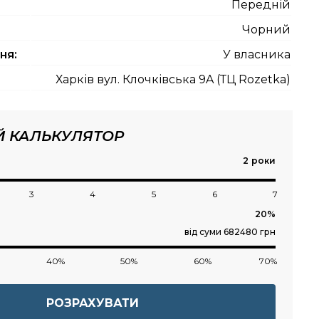
Передній
Чорний
ня:
У власника
Харків вул. Клочківська 9A (ТЦ Rozetka)
Й КАЛЬКУЛЯТОР
роки
3
4
5
6
7
від суми 682480 грн
40%
50%
60%
70%
РОЗРАХУВАТИ