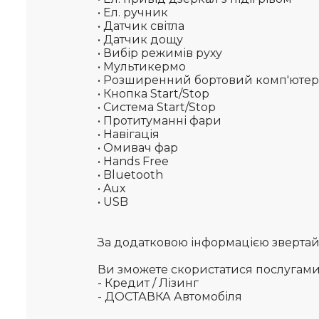
• Ел. ручник
• Датчик світла
• Датчик дощу
• Вибір режимів руху
• Мультикермо
• Розширенний бортовий комп'ютер
• Кнопка Start/Stop
• Система Start/Stop
• Протитуманні фари
• Навігація
• Омивач фар
• Hands Free
• Bluetooth
• Aux
• USB
За додатковою інформацією звертайте
Ви зможете скористатися послугам
- Кредит / Лізинг
- ДОСТАВКА Автомобіля