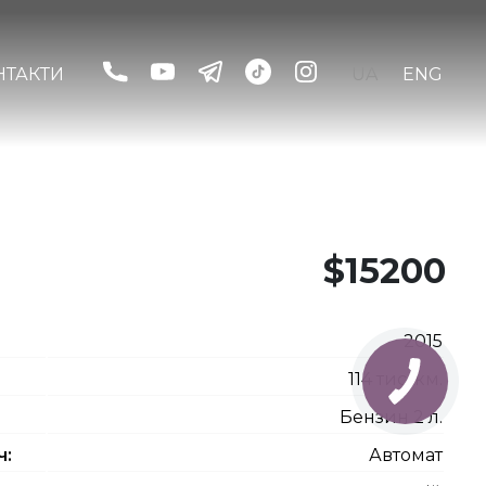
НТАКТИ
UA
ENG
$15200
2015
114 тис. км.
Бензин 2 л.
ч:
Автомат