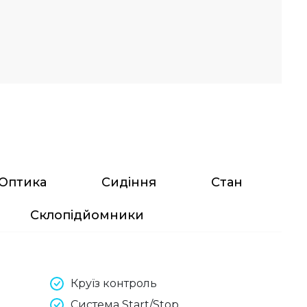
Оптика
Сидіння
Стан
Склопідйомники
Круїз контроль
Система Start/Stop