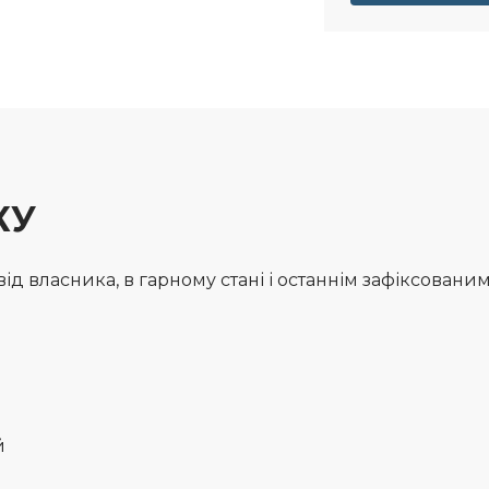
КУ
 власника, в гарному стані і останнім зафіксованим 
й