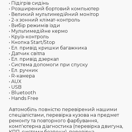
• Підігрів сидінь
• Розширений бортовий компьютер
• Великий мультимедійний монітор
• 2-х зонний клімат-контроль
• Вибір режимів їзди
• Мультимедійне кермо
• Круїз-контроль
• Кнопка Start/Stop
• Ел. привід кришки багажника
• Датчик світла
• Ел. привід дзеркал
• Система допомоги при спуску
• Ел. ручник
• R-камера
• AUX
• USB
• Bluetooth
• Hands Free
Автомобіль повністю перевірений нашими
спеціалістами, перевірка кузова на предмет
ремонту та повторного фарбування,
комп'ютерна діагностика (перевірка двигуна,
КПП, системи безпеки), перевірка