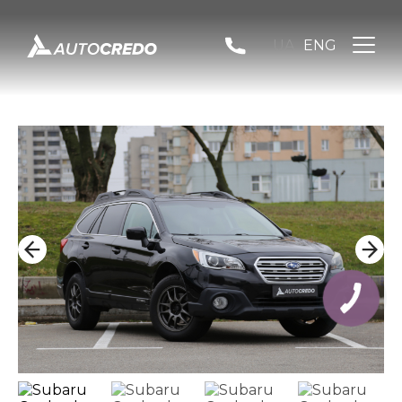
UA
ENG