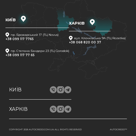
КИЇВ
ХАРКІВ
пр. Броварський 17 (ТЦ Novus)
вул. Клочківська 9A (ТЦ Rozetka)
+38 099 117 7765
+38 068 820 00 37
пр. Степана Бандери 23 (ТЦ Gorodok)
+38 099 117 77 65
КИЇВ
ХАРКІВ
COPYRIGHT 2026 AUTOCREDO.COM.UA. ALL RIGHTS RESERVED
AUTOCREDO™