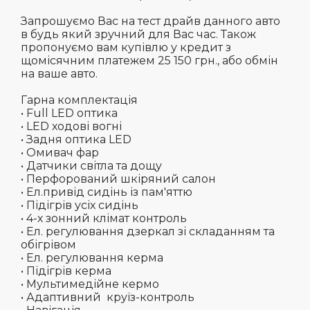
Запрошуємо Вас на тест драйв данного авто
в будь який зручний для Вас час. Також
пропонуємо вам купівлю у кредит з
щомісячним платежем 25 150 грн., або обмін
на ваше авто.
Гарна комплектація
• Full LED оптика
• LED ходові вогні
• Задня оптика LED
• Омивач фар
• Датчики світла та дощу
• Перфорований шкіряний салон
• Ел.привід сидінь із пам'яттю
• Підігрів усіх сидінь
• 4-х зонний клімат контроль
• Ел. регулювання дзеркал зі складанням та
обігрівом
• Ел. регулювання керма
• Підігрів керма
• Мультимедійне кермо
• Адаптивний круїз-контроль