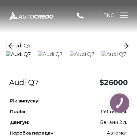
UA
ENG
Audi Q7
$26000
Рiк випуску:
2017
Пробіг:
149 тис. км.
Двигун:
Бензин 2 л.
Коробка передач:
Автомат