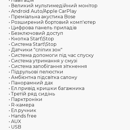
• Навігація
• Великий мультимедійний монітор
• Android Auto/Apple CarPlay
• Преміальна акустика Bose
• Розширений бортовий комп'ютер
• Цифрова панель приладів
• Безключовий доступ
• Кнопка Start\Stop
• Система Start\Stop
• Датчики "сліпих зон"
• Система допомоги під час спуску
• Система утримання у смузі
• Система запобігання зіткнення
• Підрульові пелюстки
• Амбієнтна підсвітка салону
• Панорамний дах
• Ел.привід кришки багажника
• Третій ряд сидінь
• Парктроніки
• R-камера
• Ел.ручник
• Hands free
• AUX
• USB