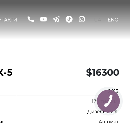
НТАКТИ
UA
ENG
X-5
$16300
2015
178 тис. км.
Дизель 2.2 л.
ч:
Автомат