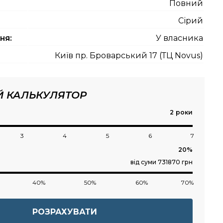
Повний
Сірий
ня:
У власника
Київ пр. Броварський 17 (ТЦ Novus)
Й КАЛЬКУЛЯТОР
роки
3
4
5
6
7
від суми 731870 грн
40%
50%
60%
70%
РОЗРАХУВАТИ