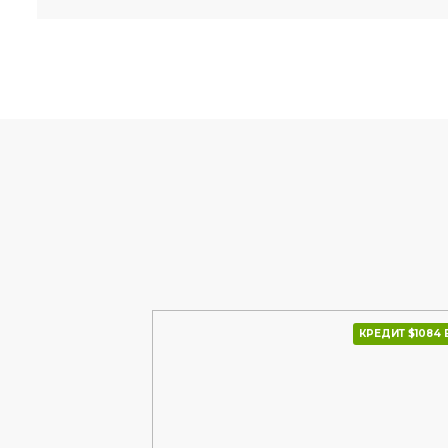
КРЕДИТ $1275 В МІС.
КРЕДИТ $1084 В