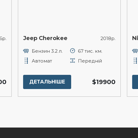
Jeep Cherokee
N
6р.
2018р.
Бензин 3.2 л.
67 тис. км.
Автомат
Передній
00
$19900
ДЕТАЛЬНІШЕ