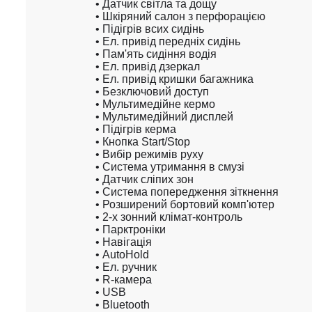
• Датчик світла та дощу

• Шкіряний салон з перфорацією

• Підігрів всих сидінь

• Ел. привід передніх сидінь

• Пам'ять сидіння водія

• Ел. привід дзеркал

• Ел. привід кришки багажника

• Безключовий доступ

• Мультимедійне кермо

• Мультимедійний дисплей

• Підігрів керма

• Кнопка Start/Stop

• Вибір режимів руху

• Система утримання в смузі

• Датчик сліпих зон

• Система попередження зіткнення

• Розширений бортовий комп'ютер

• 2-х зонний клімат-контроль

• Парктроніки

• Навігація

• AutoHold

• Ел. ручник

• R-камера

• USB

• Bluetooth
