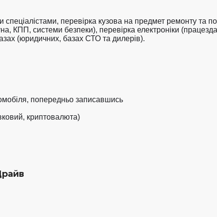
 спеціалістами, перевірка кузова на предмет ремонту та п
на, КПП, системи безпеки), перевірка електроніки (працездат
азах (юридичних, базах СТО та дилерів).

омобіля, попередньо записавшись

івковий, криптовалюта)
Драйв