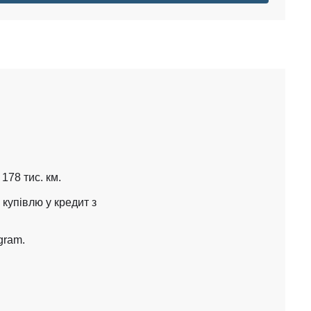
8 тис. км.  

упівлю у кредит з 
ram. 
