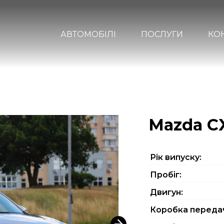
АВТОМОБІЛІ
ПОСЛУГИ
КО
Mazda C
Рiк випуску:
Пробіг:
Двигун:
Коробка переда