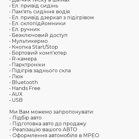
• Ел. привід сидінь
• Пам'ять сидіння водія
• Ел. привід дзеркал з підігрівом
• Ел. склопідйомники
• Ел. ручник
• Безключовий доступ
• Мультикермо
• Кнопка Start/Stop
• Бортовий комп'ютер
• R-камера
• Парктроніки
• Підігрів заднього скла
• Люк
• Bluetooth
• Hands Free
• AUX
• USB
Ми Вам можемо запропонувати:
- Підбір авто
- Підготовка авто до продажу
- Реалізацію вашого АВТО
- Оформлення автомобіля в МРЕО