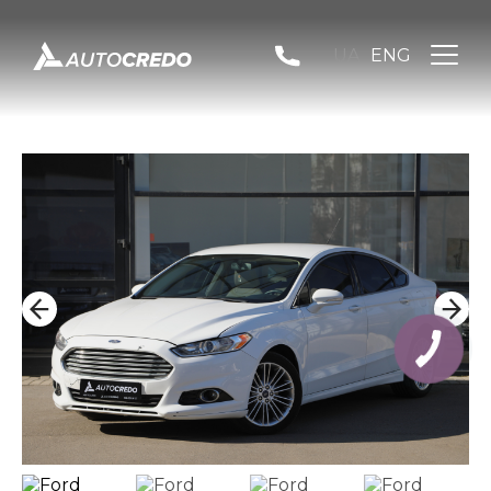
UA
ENG