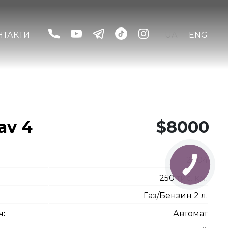
НТАКТИ
UA
ENG
av 4
$8000
2004
250 тис. км.
Газ/Бензин 2 л.
ч:
Автомат