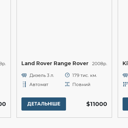
Land Rover Range Rover
K
8р.
2008р.
Дизель 3 л.
179 тис. км.
Автомат
Повний
00
$11000
ДЕТАЛЬНІШЕ