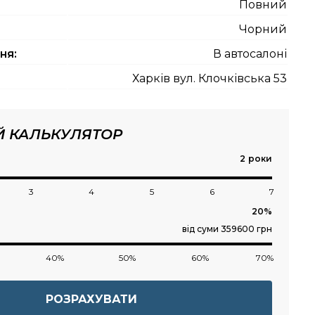
Повний
Чорний
ня:
В автосалоні
Харків вул. Клочківська 53
Й КАЛЬКУЛЯТОР
роки
3
4
5
6
7
від суми 359600 грн
40%
50%
60%
70%
РОЗРАХУВАТИ