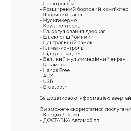
- Парктроніки
- Розширений б
ортовий комп'ютер
- Шкіряний салон
- Мультикермо
- Круїз-контроль
- Ел. регулювання дзеркал
- Ел. склопідйомники
- Центральний замок
- Клімат-контроль
- Підігрів сидінь
- Великий мультимедійний екран
- R-камера
-
Hands Free
-
AUX
-
USB
-
Bluetooth
За додатковою інформацією звертайте
Ви зможете скористатися послугам
- Кредит / Лізинг
- ДОСТАВКА Автомобіля