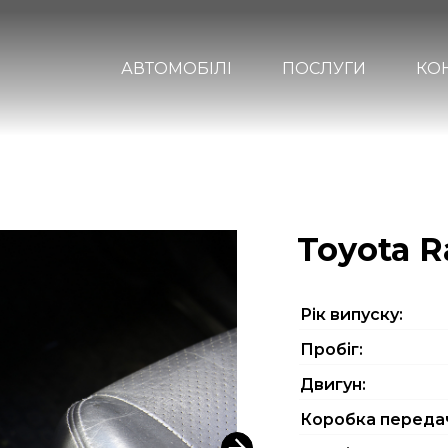
АВТОМОБІЛІ
ПОСЛУГИ
КО
Toyota R
Рiк випуску:
Пробіг:
Двигун:
Коробка переда