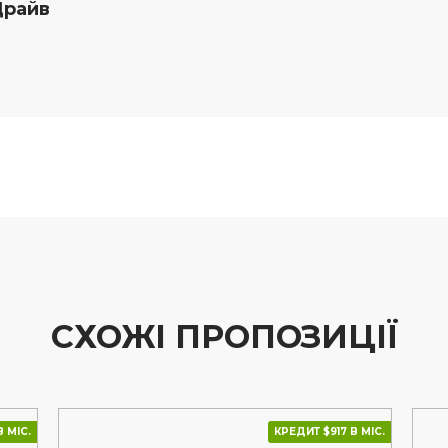
Драйв
СХОЖІ ПРОПОЗИЦІЇ
 МІС.
КРЕДИТ $917 В МІС.