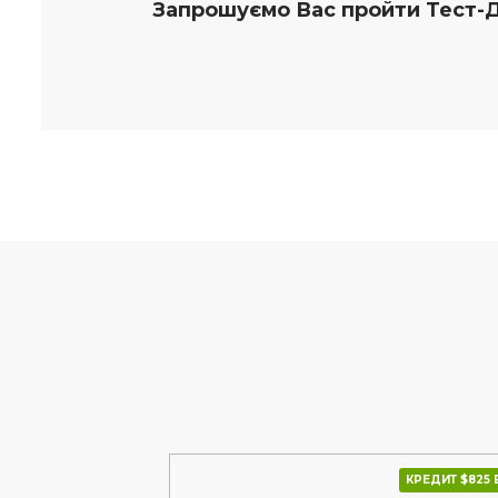
Запрошуємо Вас пройти Тест-
КРЕДИТ $792 В МІС.
КРЕДИТ $825 В