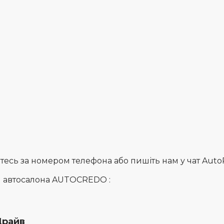
сь за номером телефона або пишіть нам у чат AutoRia
и автосалона AUTOCREDO :
Драйв