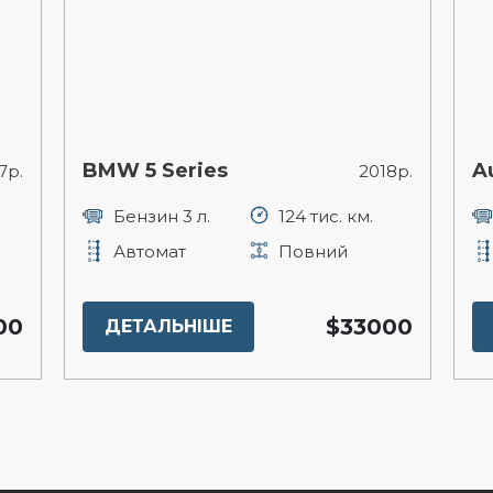
BMW 5 Series
A
7р.
2018р.
Бензин 3 л.
124 тис. км.
Автомат
Повний
00
$33000
ДЕТАЛЬНІШЕ