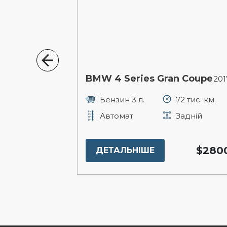
n
BMW 4 Series Gran Coupe
2021р.
201
1 тис. км.
Бензин 3 л.
72 тис. км.
Повний
Автомат
Задній
$29900
$280
ДЕТАЛЬНІШЕ