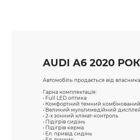
AUDI A6 2020 РО
Автомобіль продається від власника, 
Гарна комплектація:
• Full LED оптика
• Комфортний темний комбіновани
• Великий мультимедійний диспл
• 2-х зонний клімат-контроль
• Підігрів сидінь
• Підігрів керма
• Ел. привід сидінь
• Ел. ручник