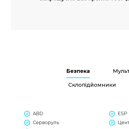
Безпека
Муль
Склопідйомники
ABD
ESP
Серворуль
Цен