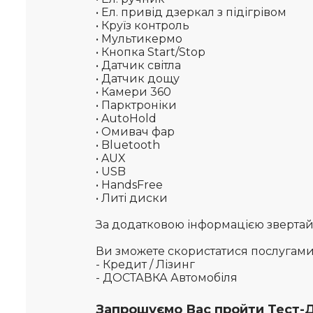
• Ел. привід дзеркал з підігрівом
• Круїз контроль
• Мультикермо
• Кнопка Start/Stop
• Датчик світла
• Датчик дощу
• Камери 360
• Парктроніки
• AutoHold
• Омивач фар
• Bluetooth
• AUX
• USB
• HandsFree
• Литі диски
За додатковою інформацією звертайте
Ви зможете скористатися послугам
- Кредит / Лізинг
- ДОСТАВКА Автомобіля
Запрошуємо Вас пройти Тест-