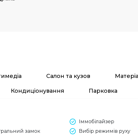
тимедіа
Салон та кузов
Матері
Кондиціонування
Парковка
Іммобілайзер
тральний замок
Вибір режимів руху