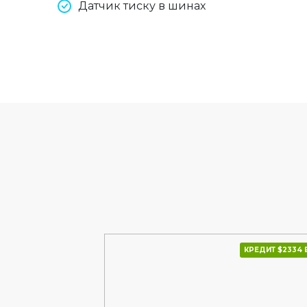
Датчик тиску в шинах
КРЕДИТ $2492 В МІС.
КРЕДИТ $2334 В