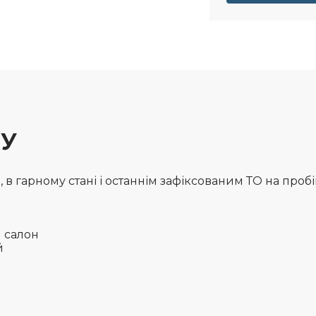
КУ
в гарному стані і останнім зафіксованим ТО на пробігу
й салон
ей