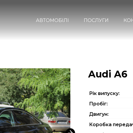
АВТОМОБІЛІ
ПОСЛУГИ
КО
Audi A6
Рiк випуску:
Пробіг:
Двигун:
Коробка переда