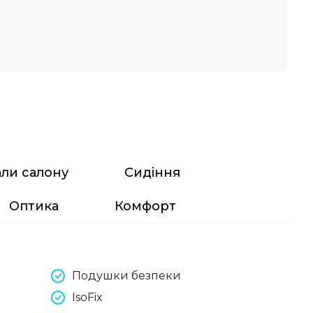
али салону
Сидіння
Оптика
Комфорт
Подушки безпеки
IsoFix