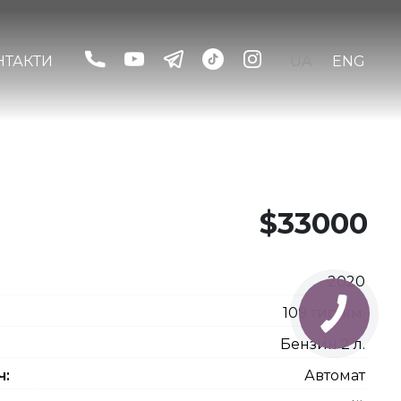
НТАКТИ
UA
ENG
$33000
2020
109 тис. км.
Бензин 2 л.
ч:
Автомат