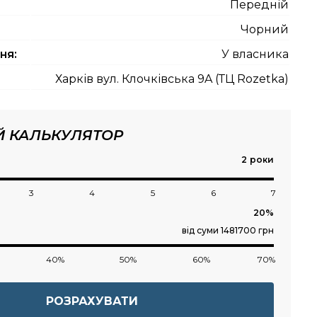
Передній
Чорний
ня:
У власника
Харків вул. Клочківська 9A (ТЦ Rozetka)
Й КАЛЬКУЛЯТОР
роки
3
4
5
6
7
від суми 1481700 грн
40%
50%
60%
70%
РОЗРАХУВАТИ