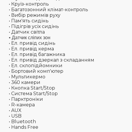
• Круїз-контроль
• Багатозонний клімат-контроль
• Вибір режимів руху
• Пам'ять сидінь
• Підігрів усіх сидінь
• Датчик світла
• Датчик сліпих зон
• Ел. привід сидінь
• Ел. привід керма
• Ел. привід багажника
• Ел. привід дзеркал з складанням
• Ел. склопідйомники
• Бортовий комп'ютер
• Мультикермо
• 360 камери
• Кнопка Start/Stop
• Система Start/Stop
• Парктроніки
• R-камера
• AUX
• USB
• Bluetooth
• Hands Free