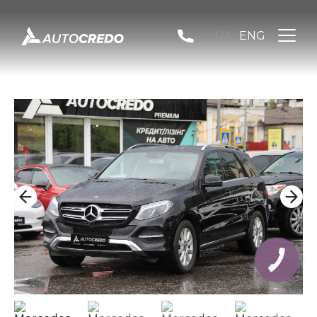
UA
ENG