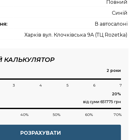
Повний
Синій
ня:
В автосалоні
Харків вул. Клочківська 9A (ТЦ Rozetka)
Й КАЛЬКУЛЯТОР
роки
3
4
5
6
7
від суми 651775 грн
40%
50%
60%
70%
РОЗРАХУВАТИ