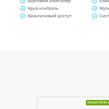
Бортовий комп'ютер
Елек
Круїз контроль
Мул
Безключовий доступ
Сист
КРЕДИТ $1275 В МІС.
КРЕДИТ $1084 В