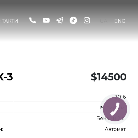
НТАКТИ
UA
ENG
X-3
$14500
2016
151 тис. км.
Бензин 2 л.
ч:
Автомат