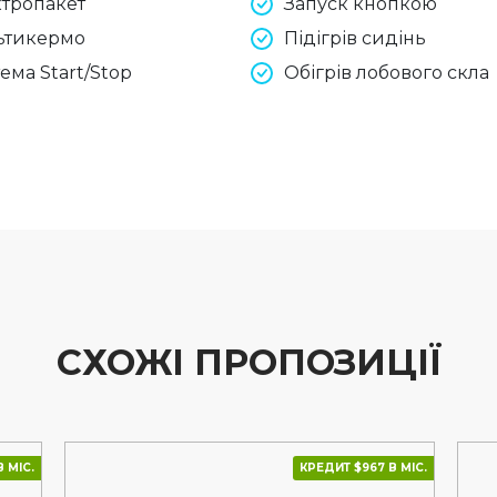
тропакет
Запуск кнопкою
ьтикермо
Підігрів сидінь
ема Start/Stop
Обігрів лобового скла
СХОЖІ ПРОПОЗИЦІЇ
 МІС.
КРЕДИТ $967 В МІС.