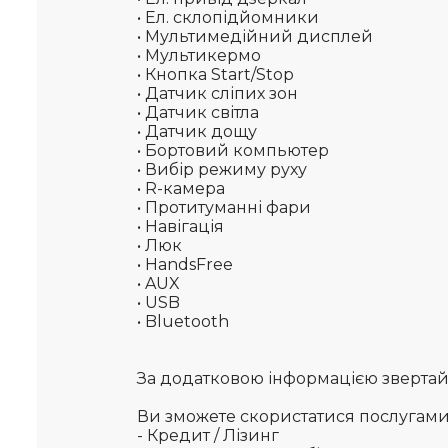
• Ел. склопідйомники
• Мультимедійний дисплей
• Мультикермо
• Кнопка Start/Stop
• Датчик сліпих зон
• Датчик світла
• Датчик дощу
• Бортовий компьютер
• Вибір режиму руху
• R-камера
• Протитуманні фари
• Навігація
• Люк
• HandsFree
• AUX
• USB
• Bluetooth
За додатковою інформацією звертайте
Ви зможете скористатися послугам
- Кредит / Лізинг