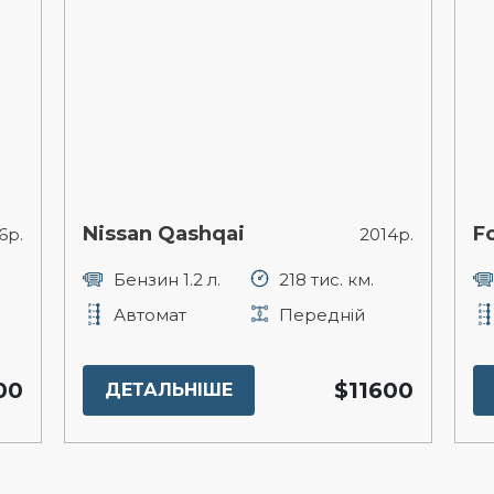
Nissan Qashqai
F
6р.
2014р.
Бензин 1.2 л.
218 тис. км.
Автомат
Передній
00
$11600
ДЕТАЛЬНІШЕ