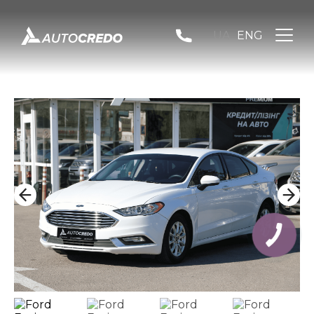
UA
ENG