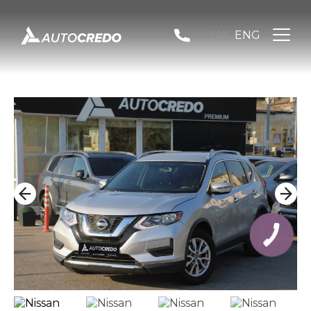
UA
ENG