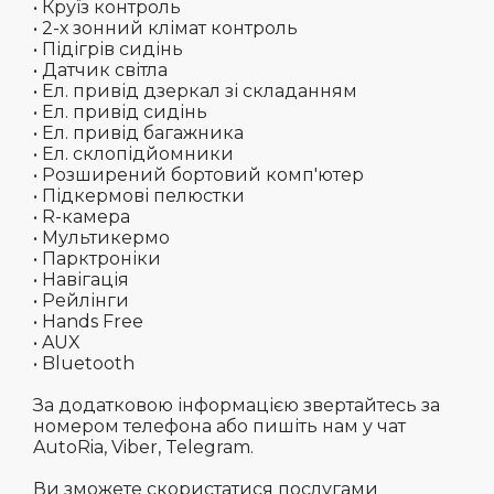
• Круїз контроль
• 2-х зонний клімат контроль
• Підігрів сидінь
• Датчик світла
• Ел. привід дзеркал зі складанням
• Ел. привід сидінь
• Ел. привід багажника
• Ел. склопідйомники
• Розширений бортовий комп'ютер
• Підкермові пелюстки
• R-камера
• Мультикермо
• Парктроніки
• Навігація
• Рейлінги
• Hands Free
• AUX
• Bluetooth
За додатковою інформацією звертайтесь за
номером телефона або пишіть нам у чат
AutoRia, Viber, Telegram.
Ви зможете скористатися послугами