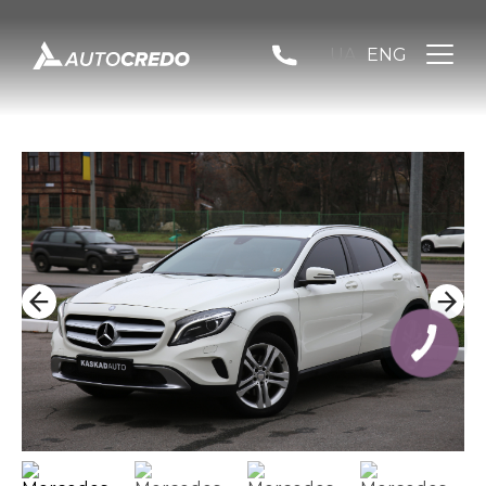
UA
ENG