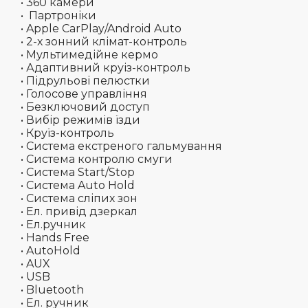
• 360 камери
• Партроніки
• Apple CarPlay/Android Auto
• 2-х зонний клімат-контроль
• Мультимедійне кермо
• Адаптивний круіз-контроль
• Підрульові пелюстки
• Голосове управління
• Безключовий доступ
• Вибір режимів їзди
• Круїз-контроль
• Система екстреного гальмування
• Система контролю смуги
• Система Start/Stop
• Система Auto Hold
• Система сліпих зон
• Ел. привід дзеркал
• Ел.ручник
• Hands Free
• AutoHold
• AUX
• USB
• Bluetooth
•
Ел. ручник