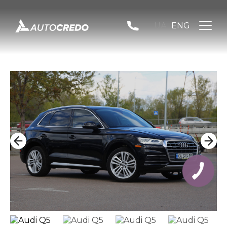
UA
ENG