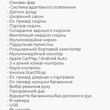
• Омивач фар
• Система адаптвного освітлення
• Датчик дощу
• Шкіряний салон
• Ел. привід сидінь
• Підігрів сидінь
• Складання заднього сидіння
• Вентиляція пердніх сидінь
• Мультимедійне кермо
• Підрульові пелюстки
• Розширений бортовий комп'ютер
• Мультимедійний монітор
• Apple CarPlay / Android Auto
• 3-х зоний клімат-контроль
• Круїз-контроль
• Кнопка Start/Stop
• Ел. привід дзеркал з підігрівом
• Ел. привід кришки багажника
• Вибір режимів руху
• Панорамний дах
• Відкриття багажника без допомоги рук
• R-камера
• USB
• Bluetooth