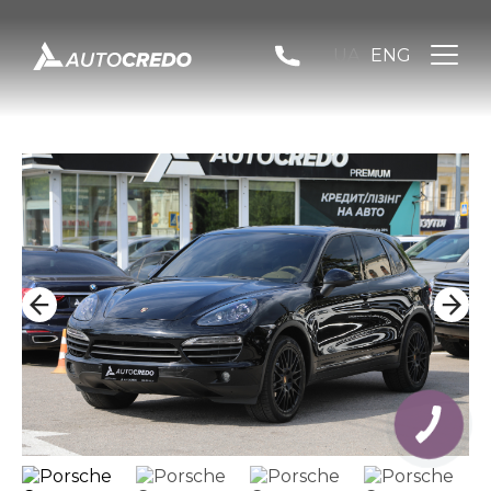
UA
ENG